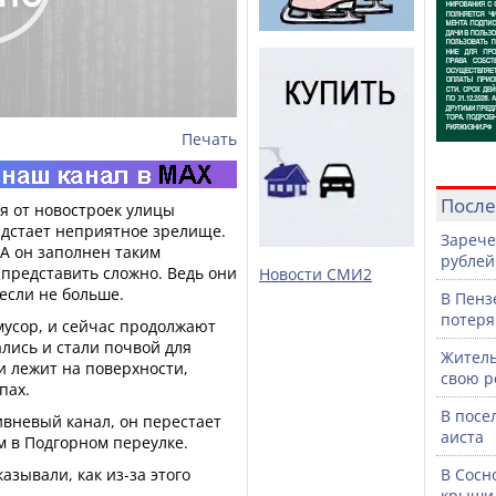
Печать
После
 от новостроек улицы
дстает неприятное зрелище.
Зарече
 А он заполнен таким
рублей
 представить сложно. Ведь они
Новости СМИ2
если не больше.
В Пенз
потеря
мусор, и сейчас продолжают
ались и стали почвой для
Житель
 и лежит на поверхности,
свою р
пах.
В посе
ивневый канал, он перестает
аиста
ам в Подгорном переулке.
азывали, как из-за этого
В Сосн
крыши 