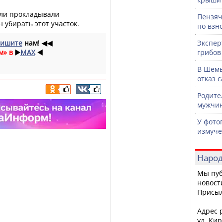
ели прокладывали
Пензяч
 убирать этот участок.
по взн
ишите
нам!
◀◀
Экспер
м» в
▶️
MAX
◀️
грибов
В Шемы
отказ 
Родите
мужчин
У фото
измуче
Народ
Мы пуб
новост
Присы
Адрес р
ул. Кир