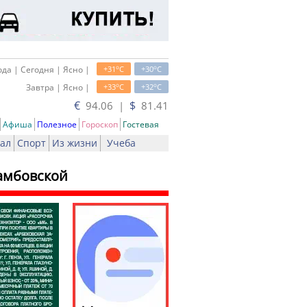
o
o
да | Сегодня | Ясно |
+31
C
+30
C
o
o
Завтра | Ясно |
+33
C
+32
C
€
$
94.06 |
81.41
Афиша
Полезное
Гороскоп
Гостевая
ал
Спорт
Из жизни
Учеба
Тамбовской