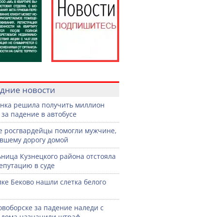
дние новости
нка решила получить миллион
 за падение в автобусе
е росгвардейцы помогли мужчине,
вшему дорогу домой
ница Кузнецкого района отстояла
епутацию в суде
лке Беково нашли слетка белого
овоборске за падение наледи с
дома назначили штраф