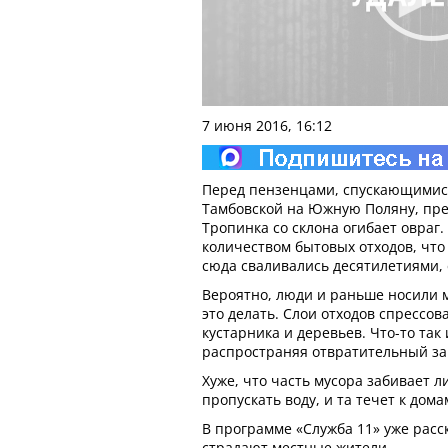
7 июня 2016, 16:12
Перед пензенцами, спускающимися
Тамбовской на Южную Поляну, пре
Тропинка со склона огибает овраг.
количеством бытовых отходов, что
сюда сваливались десятилетиями, 
Вероятно, люди и раньше носили 
это делать. Слои отходов спрессов
кустарника и деревьев. Что-то так
распространяя отвратительный за
Хуже, что часть мусора забивает л
пропускать воду, и та течет к дом
В программе «Служба 11» уже расск
страдают местные жители.