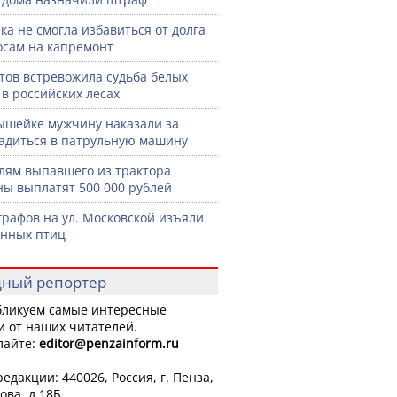
ка не смогла избавиться от долга
осам на капремонт
тов встревожила судьба белых
 в российских лесах
шейке мужчину наказали за
садиться в патрульную машину
лям выпавшего из трактора
ы выплатят 500 000 рублей
графов на ул. Московской изъяли
нных птиц
ный репортер
ликуем самые интересные
и от наших читателей.
лайте:
editor
@penzainform.ru
едакции: 440026, Россия, г. Пенза,
ова, д.18Б.