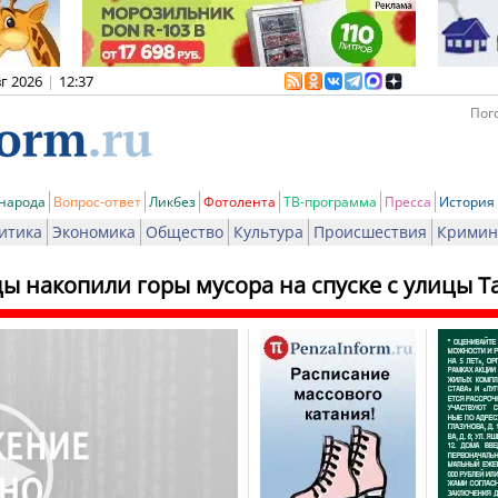
вг 2026
|
12:37
Пого
 народа
Вопрос-ответ
Ликбез
Фотолента
ТВ-программа
Пресса
История
итика
Экономика
Общество
Культура
Происшествия
Кримин
ы накопили горы мусора на спуске с улицы 