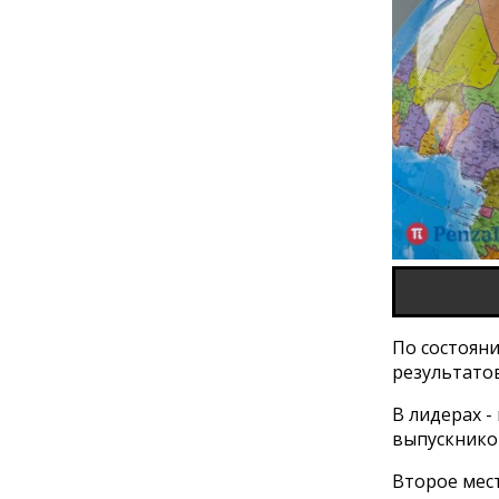
По состояни
результато
В лидерах -
выпускнико
Второе мест