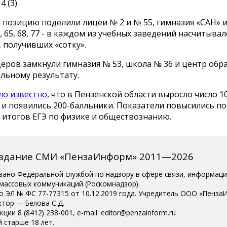
 (3).
позицию поделили лицеи № 2 и № 55, гимназия «САН» 
60, 65, 68, 77 - в каждом из учебных заведений насчитывал
 получивших «сотку».
еров замкнули гимназия № 53, школа № 36 и центр обра
лльному результату.
ло
известно
, что в Пензенской области выросло число 1
 и появились 200-балльники. Показатели повысились по
 итогов ЕГЭ по физике и обществознанию.
издание СМИ «ПензаИнформ» 2011—2026
вано Федеральной службой по надзору в сфере связи, информац
 массовых коммуникаций (Роскомнадзор).
о ЭЛ № ФС 77-77315 от 10.12.2019 года. Учредитель ООО «Пенза
ктор — Белова С.Д.
ции 8 (8412) 238-001, e-mail: editor@penzainform.ru
 старше 18 лет.