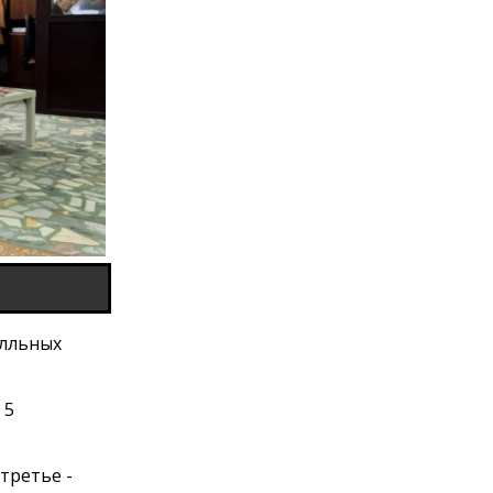
алльных
 5
третье -