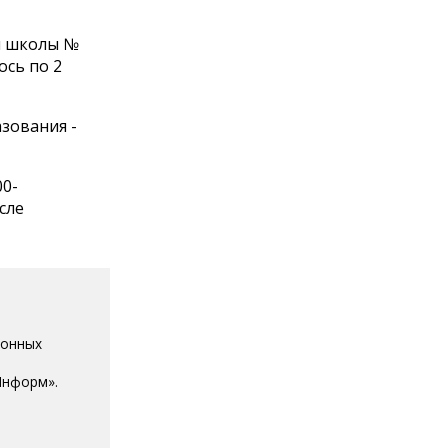
и школы №
ось по 2
зования -
00-
сле
ионных
Информ».