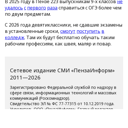
В 2025 году в Пензе 223 выпускникам 9-х классов
не
удалось
с
первого
раза
справиться с ОГЭ более чем
по двум предметам.
С 2026 года девятиклассники, не сдавшие экзамены
в установленные сроки,
смогут
поступить
в
колледж
. Там их будут бесплатно обучать таким
рабочим профессиям, как швея, маляр и повар.
Сетевое издание СМИ «ПензаИнформ»
2011—2026
Зарегистрировано Федеральной службой по надзору в
сфере связи, информационных технологий и массовых
коммуникаций (Роскомнадзор).
Свидетельство ЭЛ № ФС 77-77315 от 10.12.2019 года.
Учредитель ООО «ПензаИнформ». Главный редактор —
Белова С.Д.
Телефон редакции 8 (8412) 238-001, e-mail:
editor@penzainform.ru