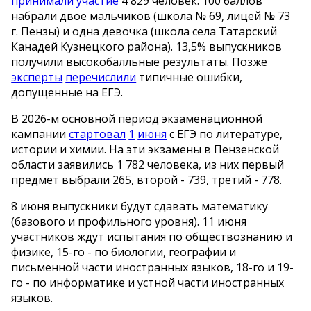
принимали
участие
4 829 человек. 100 баллов
набрали двое мальчиков (школа № 69, лицей № 73
г. Пензы) и одна девочка (школа села Татарский
Канадей Кузнецкого района). 13,5% выпускников
получили высокобалльные результаты. Позже
эксперты
перечислили
типичные ошибки,
допущенные на ЕГЭ.
В 2026-м основной период экзаменационной
кампании
стартовал
1
июня
с ЕГЭ по литературе,
истории и химии. На эти экзамены в Пензенской
области заявились 1 782 человека, из них первый
предмет выбрали 265, второй - 739, третий - 778.
8 июня выпускники будут сдавать математику
(базового и профильного уровня). 11 июня
участников ждут испытания по обществознанию и
физике, 15-го - по биологии, географии и
письменной части иностранных языков, 18-го и 19-
го - по информатике и устной части иностранных
языков.