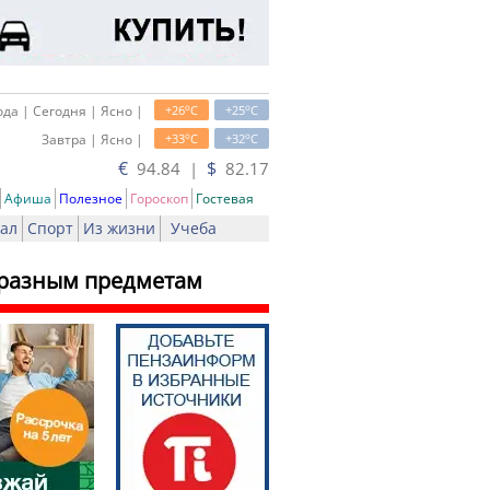
o
o
да | Сегодня | Ясно |
+26
C
+25
C
o
o
Завтра | Ясно |
+33
C
+32
C
€
$
94.84 |
82.17
Афиша
Полезное
Гороскоп
Гостевая
ал
Спорт
Из жизни
Учеба
 разным предметам
ать