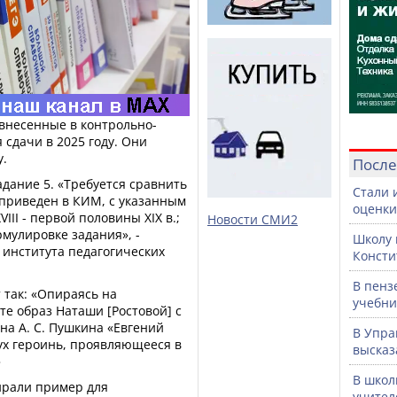
 внесенные в контрольно-
сдачи в 2025 году. Они
у.
После
адание 5. «Требуется сравнить
Стали 
 приведен в КИМ, с указанным
оценки
III - первой половины ХIХ в.;
Новости СМИ2
мулировке задания», -
Школу 
 института педагогических
Консти
В пенз
 так: «Опираясь на
учебни
е образ Наташи [Ростовой] с
на А. С. Пушкина «Евгений
В Упра
ух героинь, проявляющееся в
высказ
»
В школ
ирали пример для
учител