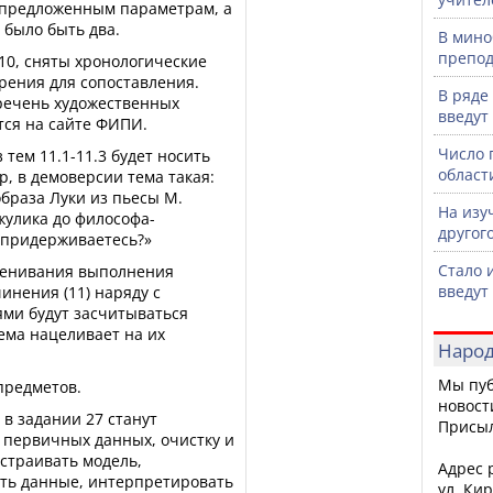
 предложенным параметрам, а
 было быть два.
В мино
препод
10, сняты хронологические
рения для сопоставления.
В ряде
речень художественных
введут
тся на сайте ФИПИ.
Число 
 тем 11.1-11.3 будет носить
област
, в демоверсии тема такая:
образа Луки из пьесы М.
На изу
жулика до философа-
другог
 придерживаетесь?»
Стало 
ценивания выполнения
введут
чинения (11) наряду с
ми будут засчитываться
ема нацеливает на их
Народ
Мы пуб
предметов.
новост
 в задании 27 станут
Присы
 первичных данных, очистку и
ыстраивать модель,
Адрес р
ть данные, интерпретировать
ул. Кир