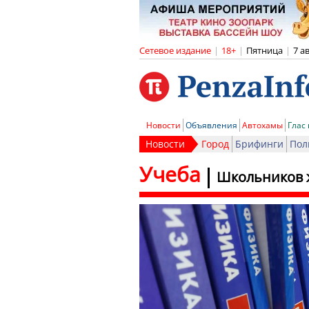
Сетевое издание
|
18+
|
Пятница
|
7 а
Новости
Объявления
Автохамы
Глас
Новости
Город
Брифинги
Пол
Учеба
Школьников ж