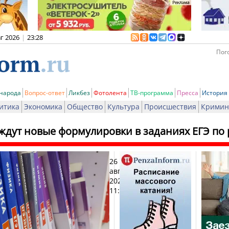
вг 2026
|
23:28
Пого
 народа
Вопрос-ответ
Ликбез
Фотолента
ТВ-программа
Пресса
История
итика
Экономика
Общество
Культура
Происшествия
Кримин
дут новые формулировки в заданиях ЕГЭ по
26
Печ
августа
2024,
11:12