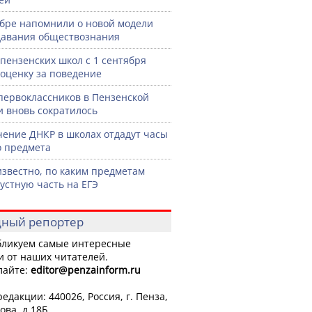
бре напомнили о новой модели
авания обществознания
 пензенских школ с 1 сентября
 оценку за поведение
первоклассников в Пензенской
и вновь сократилось
чение ДНКР в школах отдадут часы
о предмета
известно, по каким предметам
 устную часть на ЕГЭ
ный репортер
ликуем самые интересные
и от наших читателей.
лайте:
editor
@penzainform.ru
едакции: 440026, Россия, г. Пенза,
ова, д.18Б.