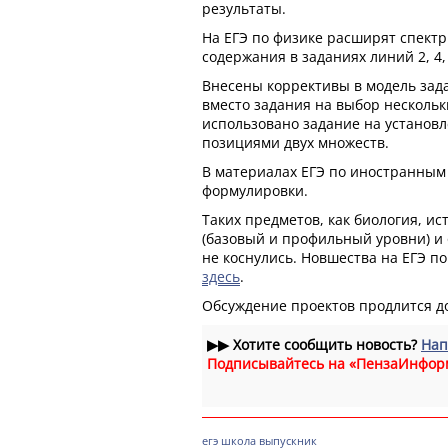
результаты.
На ЕГЭ по физике расширят спект
содержания в заданиях линий 2, 4, 8
Внесены коррективы в модель зада
вместо задания на выбор нескольк
использовано задание на установл
позициями двух множеств.
В материалах ЕГЭ по иностранным
формулировки.
Таких предметов, как биология, ис
(базовый и профильный уровни) и
не коснулись. Новшества на ЕГЭ п
здесь
.
Обсуждение проектов продлится до
▶▶
Хотите сообщить новость?
Нап
Подписывайтесь на «ПензаИнфор
егэ
школа
выпускник