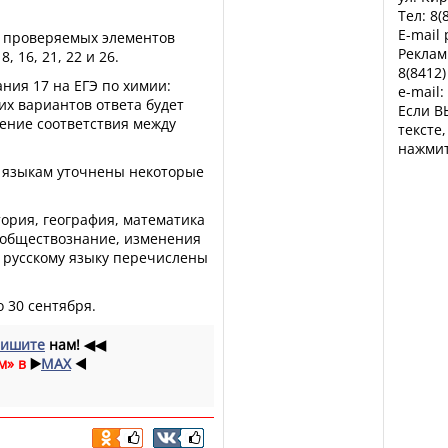
Тел: 8(
E-mail
р проверяемых элементов
Реклам
, 16, 21, 22 и 26.
8(8412)
ния 17 на ЕГЭ по химии:
e-mail:
их вариантов ответа будет
Если В
ение соответствия между
тексте
нажмит
 языкам уточнены некоторые
тория, география, математика
 обществознание, изменения
о русскому языку перечислены
 30 сентября.
ишите
нам!
◀◀
м» в
▶️
MAX
◀️