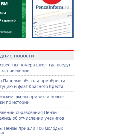
дние новости
известны номера школ, где введут
 за поведение
в Пачелме обязали приобрести
туцию и флаг Красного Креста
енские школы привезли новые
ки по истории
влении образования Пензы
ались об отчислении учеников
ы Пензы пришли 100 молодых
ей