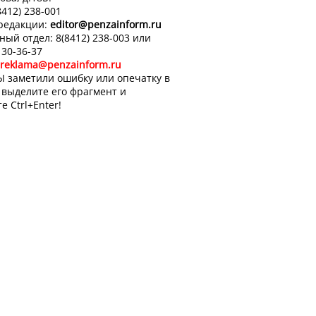
8412) 238-001
 редакции:
editor
@penzainform.ru
ный отдел: 8(8412) 238-003 или
 30-36-37
reklama@penzainform.ru
Ы заметили ошибку или опечатку в
, выделите его фрагмент и
е Ctrl+Enter!