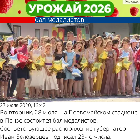
Учеба
Учеба
28 июля для выпускников
28 июля для выпускников
Другие новости по
Погода и курсы
Пензенской области проведут
Пензенской области проведут
бал медалистов
бал медалистов
теме
валют в Пензе
27 июля 2020, 13:42
Во вторник, 28 июля, на Первомайском стадионе
в Пензе состоится бал медалистов.
Соответствующее распоряжение губернатор
Иван Белозерцев подписал 23-го числа.