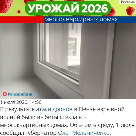
Происшествия
Происшествия
В Пензе взрывной волной
В Пензе взрывной волной
Другие новости по
Погода и курсы
выбило стекла в 2
выбило стекла в 2
многоквартирных домах
многоквартирных домах
теме
валют в Пензе
1 июля 2026, 14:50
В результате
атаки
дронов
в Пензе взрывной
волной были выбиты стекла в 2
многоквартирных домах. Об этом в среду, 1 июля,
сообщил губернатор
Олег Мельниченко
.