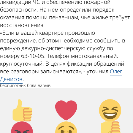
ликвидации ЧС и обеспечению пожарной
безопасности. На нем определили порядок
оказания помощи пензенцам, чье жилье требует
восстановления.
«Если в вашей квартире произошло
повреждение, об этом необходимо сообщить в
единую дежурно-диспетчерскую службу по
номеру 63-10-05. Телефон многоканальный,
круглосуточный. В целях фиксации обращений
все разговоры записываются», - уточнил
Олег
Денисов
.
беспилотник
бпла
взрыв
Палец
Лайк!
Дикий
вверх!
смех!
Агрессия!
Грусть :(
Палец
вниз!