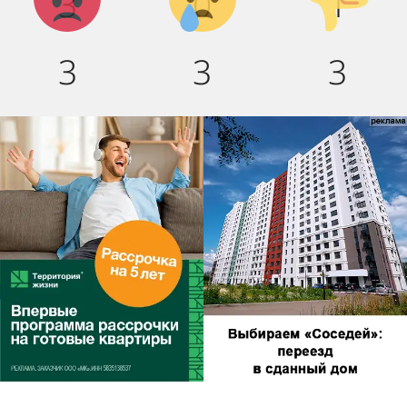
3
0
1
3
3
3