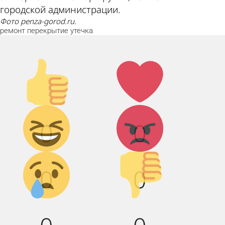
городской администрации.
Фото penza-gorod.ru.
ремонт
перекрытие
утечка
Палец
Лайк!
вверх!
Дикий
Агрессия!
0
0
смех!
Грусть :(
Палец
0
0
вниз!