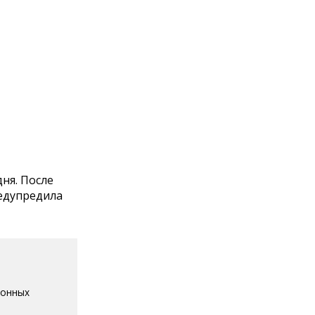
ня. После
редупредила
ионных