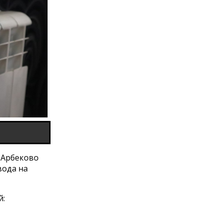
 Арбеково
вода на
й: