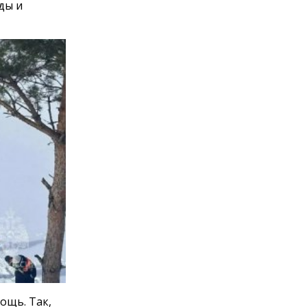
ды и
ощь. Так,