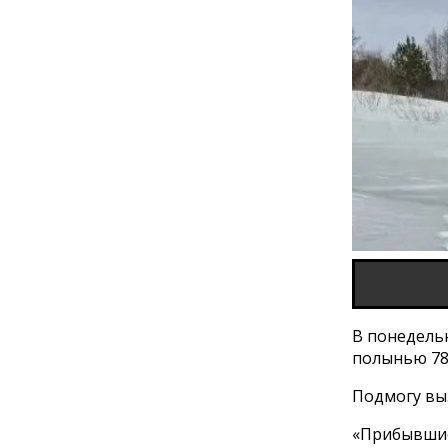
В понедельн
полынью 78-
Подмогу выз
«Прибывшие