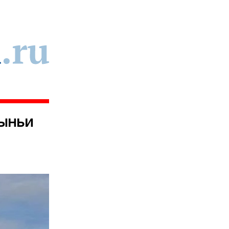
лыньи