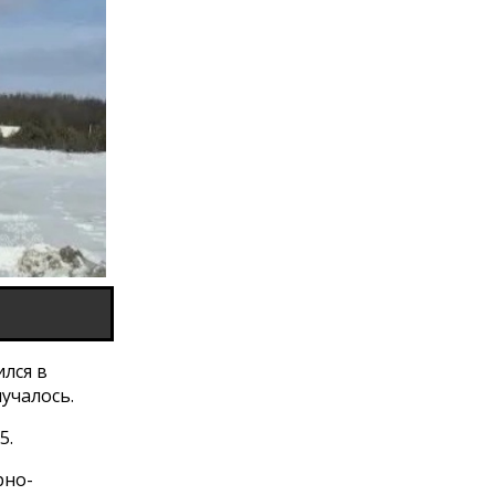
ился в
учалось.
5.
рно-