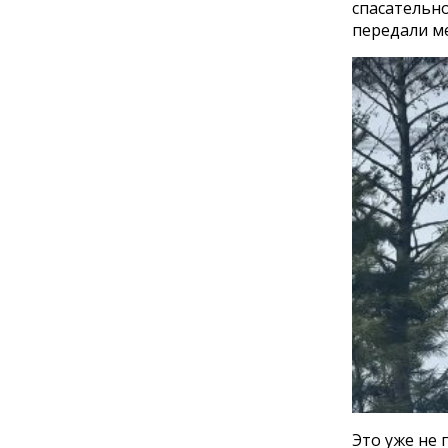
спасательн
передали ме
Это уже не 