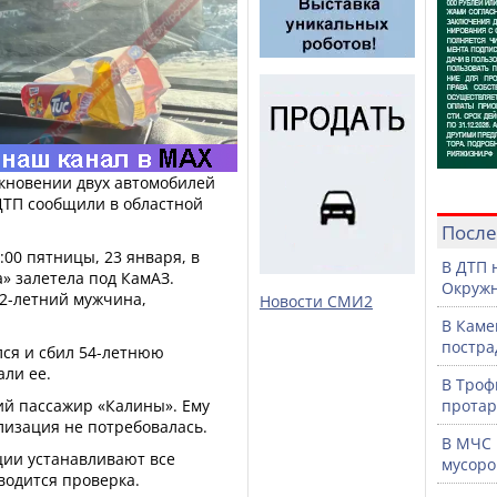
кновении двух автомобилей
ДТП сообщили в областной
После
00 пятницы, 23 января, в
В ДТП 
» залетела под КамАЗ.
Окружн
2-летний мужчина,
Новости СМИ2
В Каме
постра
лся и сбил 54-летнюю
ли ее.
В Троф
ий пассажир «Калины». Ему
протар
лизация не потребовалась.
В МЧС 
ции устанавливают все
мусоро
водится проверка.