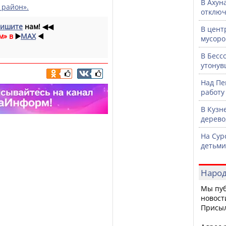
В Ахун
 район».
отключ
ишите
нам!
◀◀
В цент
м» в
▶️
MAX
◀️
мусоро
В Бесс
утонув
Над Пе
работу
В Кузн
дерево
На Сур
детьми
Народ
Мы пуб
новост
Присы