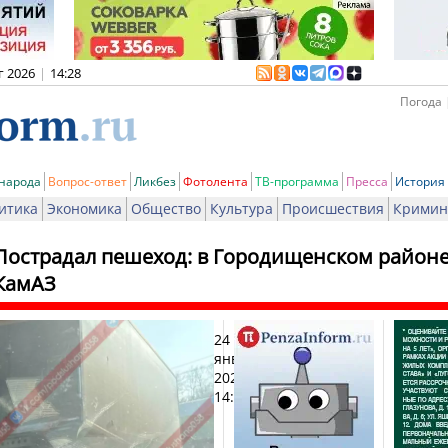
г 2026
|
14:28
Погода 
 народа
Вопрос-ответ
Ликбез
Фотолента
ТВ-программа
Пресса
История
итика
Экономика
Общество
Культура
Происшествия
Кримин
Пострадал пешеход: в Городищенском районе
КамАЗ
24
Печа
января
2026,
14:04