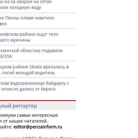
ах из-за аварии на сетях
или холодную воду
ре Пензы пламя охватило
воз
оновском районе ищут тело
шего мужчины
нзенской областью подавили
 БПЛА
ецком районе Skoda врезалась в
, погиб молодой водитель
ском водохранилище байдарку с
 отнесло далеко от берега
ный репортер
ликуем самые интересные
и от наших читателей.
лайте:
editor
@penzainform.ru