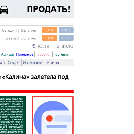
o
o
| Сегодня | Облачно |
+31
C
+30
C
o
o
Завтра | Облачно |
+32
C
+31
C
€
$
93.19 |
80.93
Афиша
Полезное
Гороскоп
Гостевая
ал
Спорт
Из жизни
Учеба
 «Калина» залетела под
ть