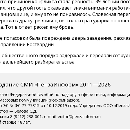
что причиной конфликта стала ревность. 39-летний пос
ил, что другой гость оказывает знаки внимания работ
анцовщице, и ему это не понравилось. Словесная пере
росла в драку, ревнивец несколько раз ударил оппонен
а. Тот в ответ рассек ему бровь.
е потасовки была повреждена дверь заведения, расска
управлении Росгвардии.
 общественного порядка задержали и передали сотруд
я дальнейшего разбирательства.
издание СМИ «ПензаИнформ» 2011—2026
вано Федеральной службой по надзору в сфере связи, информац
 массовых коммуникаций (Роскомнадзор).
о ЭЛ № ФС 77-77315 от 10.12.2019 года. Учредитель ООО «Пенза
ктор — Белова С.Д.
ции 8 (8412) 238-001, e-mail: editor@penzainform.ru
 старше 18 лет.