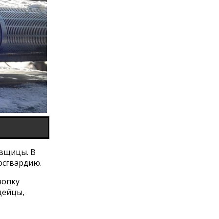
овщицы. В
осгвардию.
нопку
дейцы,