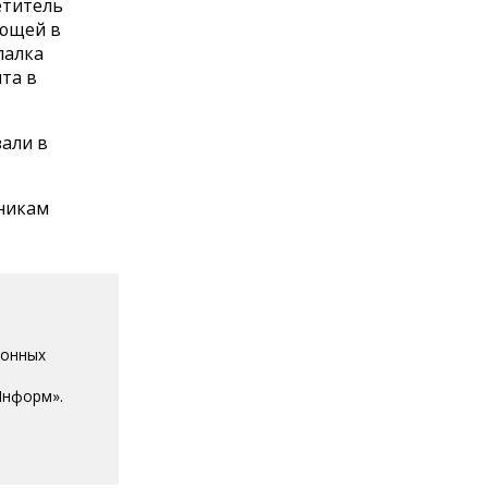
етитель
ающей в
палка
та в
зали в
никам
ионных
Информ».