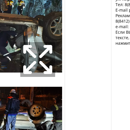
Тел: 8(
E-mail
Реклам
8(8412)
e-mail:
Если В
тексте
нажмит