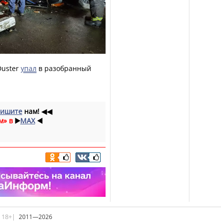
Duster
упал
в разобранный
ишите
нам!
◀◀
м» в
▶️
MAX
◀️
|18+|
2011—2026