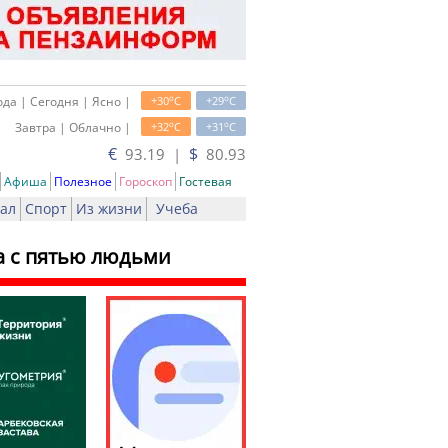
o
o
да | Сегодня | Ясно |
+30
C
+29
C
o
o
Завтра | Облачно |
+32
C
+31
C
€
$
93.19 |
80.93
Афиша
Полезное
Гороскоп
Гостевая
ал
Спорт
Из жизни
Учеба
а с пятью людьми
ть