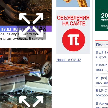
ря, с Бакунинского моста в
етел автомобиль. В салоне
После
В ДТП 
Окружн
Новости СМИ2
В Каме
постра
В Троф
протар
В МЧС 
мусоро
В Ахун
отключ