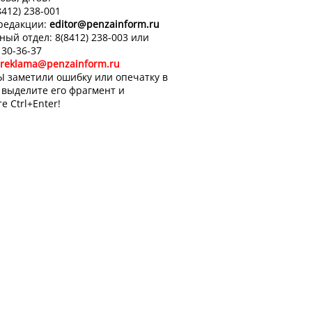
8412) 238-001
 редакции:
editor
@penzainform.ru
ный отдел: 8(8412) 238-003 или
 30-36-37
reklama@penzainform.ru
Ы заметили ошибку или опечатку в
, выделите его фрагмент и
е Ctrl+Enter!