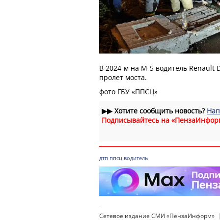
В 2024-м на М-5 водитель Renault 
пролет моста.
фото ГБУ «ППСЦ»
▶▶
Хотите сообщить новость?
Нап
Подписывайтесь на «ПензаИнфор
дтп
ппсц
водитель
Сетевое издание СМИ «ПензаИнформ»