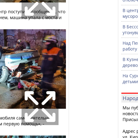
В цент
нтр поступило сообщение, что
мусоро
ием, машина упала с моста и
В Бесс
утонув
Над Пе
работу
В Кузн
дерево
На Сур
детьми
Народ
Мы пуб
новост
мобиля самостоятельно,
Присы
м первую помощь», -
Адрес р
ул. Кир