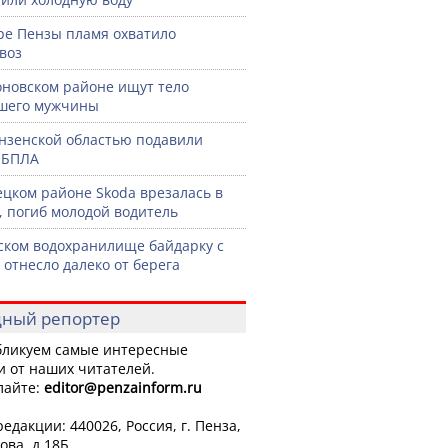
ре Пензы пламя охватило
воз
оновском районе ищут тело
шего мужчины
нзенской областью подавили
 БПЛА
ецком районе Skoda врезалась в
, погиб молодой водитель
ском водохранилище байдарку с
 отнесло далеко от берега
ный репортер
ликуем самые интересные
и от наших читателей.
лайте:
editor
@penzainform.ru
едакции: 440026, Россия, г. Пенза,
ова, д.18Б.