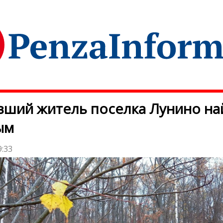
ший житель поселка Лунино на
ым
9:33