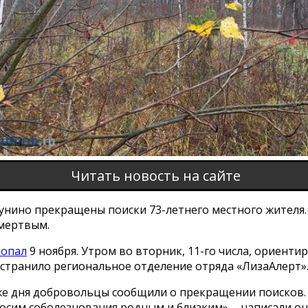
Читать новость на сайте
Лунино прекращены поиски 73-летнего местного жителя.
мертвым.
ропал
9 ноября. Утром во вторник, 11-го числа, ориенти
остранило региональное отделение отряда «ЛизаАлерт»
же дня добровольцы сообщили о прекращении поисков.
осим соболезнования родным и близким», - написали он