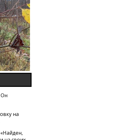
 Он
ровку на
.
 «Найден,
и на своих