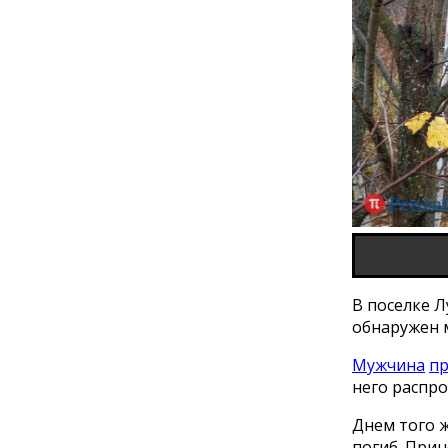
В поселке 
обнаружен 
Мужчина
п
него распр
Днем того 
погиб. Прин