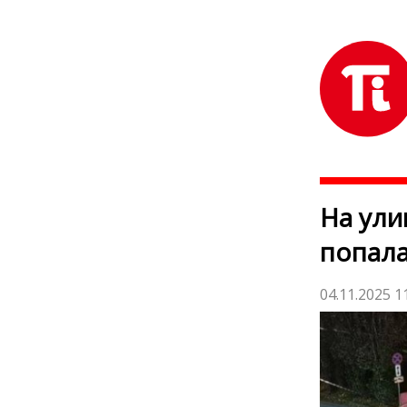
На ули
попала
04.11.2025 1