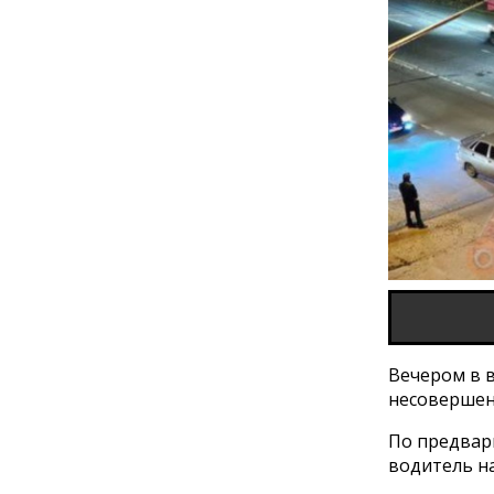
Вечером в в
несовершен
По предвар
водитель на