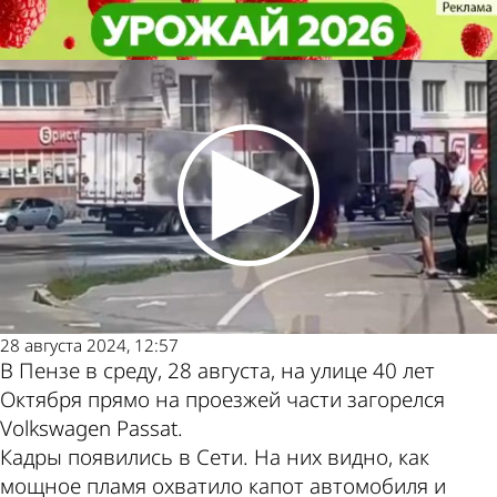
Происшествия
Происшествия
В Пензе сгорела машина на
В Пензе сгорела машина на
Другие новости по
Погода и курсы
улице 40 лет Октября
улице 40 лет Октября
теме
валют в Пензе
28 августа 2024, 12:57
В Пензе в среду, 28 августа, на улице 40 лет
Октября прямо на проезжей части загорелся
Volkswagen Passat.
Кадры появились в Сети. На них видно, как
мощное пламя охватило капот автомобиля и