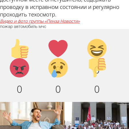
проводку в исправном состоянии и регулярно
проходить техосмотр.
видео и фото группы «Пенза Новости»
пожар
автомобиль
мчс
Палец
Лайк!
Дикий
вверх!
смех!
Агрессия!
Грусть
Палец
0
0
0
:(
вниз!
0
0
0