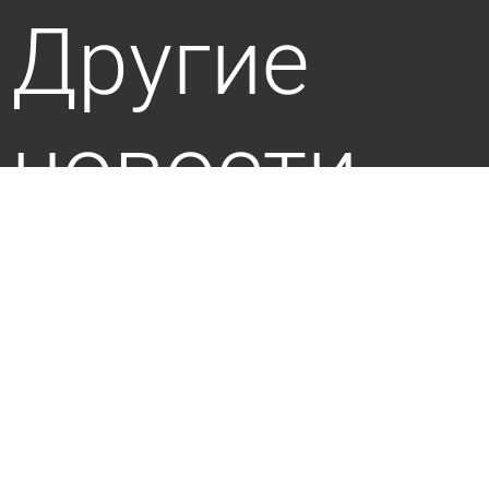
Другие
новости
по теме
Глава Пензы пообещал улучшить состояние
улицы Московской