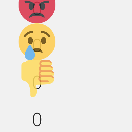
0
Грусть :(
0
Палец вниз!
0
0