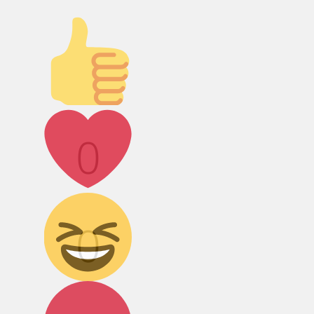
Палец вверх!
Лайк!
0
Дикий смех!
0
Агрессия!