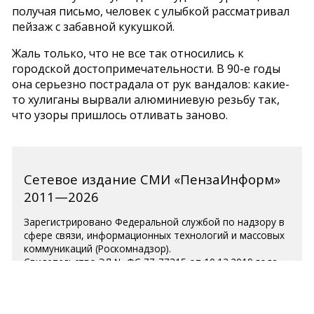
получая письмо, человек с улыбкой рассматривал
пейзаж с забавной кукушкой.
Жаль только, что не все так относились к
городской достопримечательности. В 90-е годы
она серьезно пострадала от рук вандалов: какие-
то хулиганы вырвали алюминиевую резьбу так,
что узоры пришлось отливать заново.
Сетевое издание СМИ «ПензаИнформ»
2011—2026
Зарегистрировано Федеральной службой по надзору в
сфере связи, информационных технологий и массовых
коммуникаций (Роскомнадзор).
Свидетельство ЭЛ № ФС 77-77315 от 10.12.2019 года.
Учредитель ООО «ПензаИнформ». Главный редактор —
Белова С.Д.
Телефон редакции 8 (8412) 238-001, e-mail: