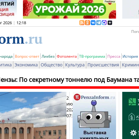
вг 2026
|
12:18
Пого
 народа
Вопрос-ответ
Ликбез
Фотолента
ТВ-программа
Пресса
История
итика
Экономика
Общество
Культура
Происшествия
Кримин
ензы: По секретному тоннелю под Баумана т
2
Печат
июля
2026,
07:28