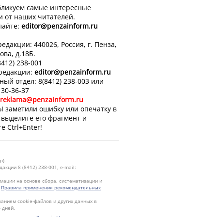
ликуем самые интересные
и от наших читателей.
лайте:
editor
@penzainform.ru
едакции: 440026, Россия, г. Пенза,
ова, д.18Б.
8412) 238-001
 редакции:
editor
@penzainform.ru
ный отдел: 8(8412) 238-003 или
 30-36-37
reklama@penzainform.ru
Ы заметили ошибку или опечатку в
, выделите его фрагмент и
е Ctrl+Enter!
р).
кции 8 (8412) 238-001, e-mail:
ации на основе сбора, систематизации и
.
Правила применения рекомендательных
ванием cookie-файлов и других данных в
 дней.