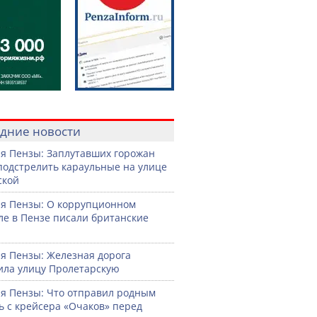
дние новости
я Пензы: Заплутавших горожан
подстрелить караульные на улице
ской
я Пензы: О коррупционном
ле в Пензе писали британские
я Пензы: Железная дорога
ила улицу Пролетарскую
я Пензы: Что отправил родным
ь с крейсера «Очаков» перед