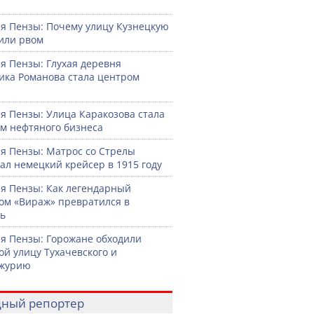
ю
я Пензы: Почему улицу Кузнецкую
или рвом
я Пензы: Глухая деревня
ка Романова стала центром
я Пензы: Улица Каракозова стала
м нефтяного бизнеса
я Пензы: Матрос со Стрелы
ал немецкий крейсер в 1915 году
я Пензы: Как легендарный
ом «Вираж» превратился в
ь
я Пензы: Горожане обходили
ой улицу Тухачевского и
журию
ный репортер