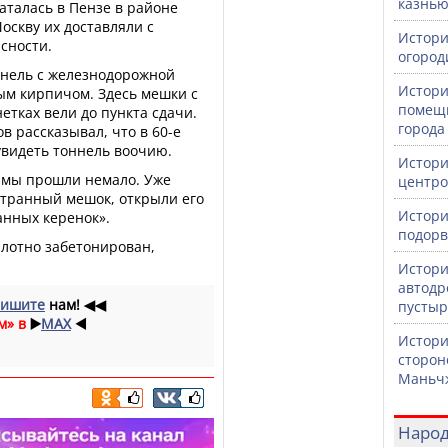
казнь
аталась в Пензе в районе
оскву их доставляли с
Истори
сности.
огород
ннель с железнодорожной
Истори
ым кирпичом. Здесь мешки с
помещи
нетках вели до пункта сдачи.
города
 рассказывал, что в 60-е
увидеть тоннель воочию.
Истори
 мы прошли немало. Уже
центро
странный мешок, открыли его
Истори
анных керенок».
подорв
плотно забетонирован,
Истори
автодр
ишите
нам!
◀◀
пустыр
м» в
▶️
MAX
◀️
Истори
сторон
Маньч
Народ