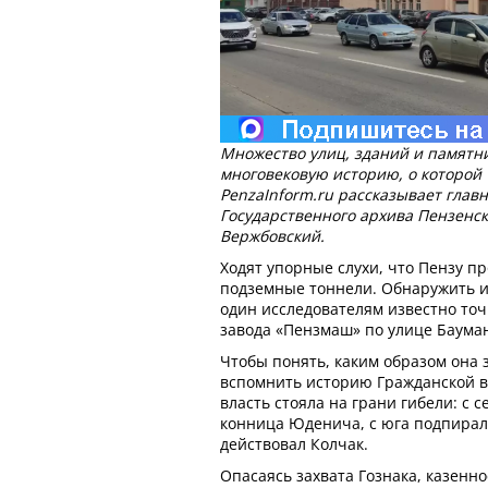
Множество улиц, зданий и памятн
многовековую историю, о которой
PenzaInform.ru рассказывает глав
Государственного архива Пензенс
Вержбовский.
Ходят упорные слухи, что Пензу 
подземные тоннели. Обнаружить их
один исследователям известно точ
завода «Пензмаш» по улице Баума
Чтобы понять, каким образом она 
вспомнить историю Гражданской во
власть стояла на грани гибели: с 
конница Юденича, с юга подпирал
действовал Колчак.
Опасаясь захвата Гознака, казенн