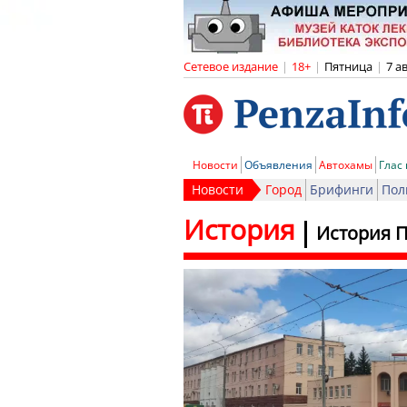
Сетевое издание
|
18+
|
Пятница
|
7 а
Новости
Объявления
Автохамы
Глас
Новости
Город
Брифинги
Пол
История
История П