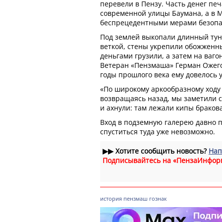
перевели в Пензу. Часть денег печ
современной улицы Баумана, а в М
беспрецедентными мерами безопа
Под землей выкопали длинный ту
веткой, стены укрепили обожженн
деньгами грузили, а затем на ваго
Ветеран «Пензмаша» Герман Ожегов
годы прошлого века ему довелось 
«По широкому аркообразному ходу
возвращаясь назад, мы заметили 
и ахнули: там лежали кипы браков
Вход в подземную галерею давно 
спуститься туда уже невозможно.
▶▶
Хотите сообщить новость?
Нап
Подписывайтесь на «ПензаИнфор
история
пензмаш
гознак