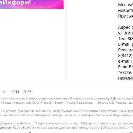
Мы пуб
новост
Присы
Адрес р
ул. Кир
Тел: 8(
E-mail
Реклам
8(8412)
e-mail:
Если В
тексте
нажмит
|18+|
2011—2026
ору в сфере связи, информационных технологий и массовых коммуникаций (Роскомнадзо
019 года. Учредитель ООО «ПензаИнформ». Главный редактор — Белова С.Д. Телефон реда
ие рекомендательные технологии (информационные технологии предоставления информ
м пользователей сети «Интернет», находящихся на территории Российской Федерации)»
Метрика и LiveInternet. Продолжая использовать этот Сайт, вы соглашаетесь с использо
ашением
. Срок обработки персональных данных при помощи cookie-файлов составляет 14