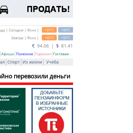
o
o
да | Сегодня | Ясно |
+31
C
+30
C
o
o
Завтра | Ясно |
+33
C
+32
C
€
$
94.06 |
81.41
Афиша
Полезное
Гороскоп
Гостевая
ал
Спорт
Из жизни
Учеба
айно перевозили деньги
ь