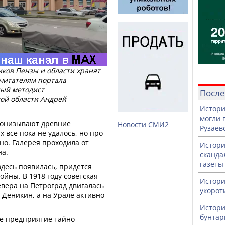
иков Пензы и области хранят
 читателям портала
ный методист
После
кой области Андрей
Истори
могли 
пронизывают древние
Новости СМИ2
Рузаев
 все пока не удалось, но про
но. Галерея проходила от
Истори
на.
сканда
газеты
здесь появилась, придется
йны. В 1918 году советская
Истори
севера на Петроград двигалась
укорот
 Деникин, а на Урале активно
Истори
бунтар
ое предприятие тайно