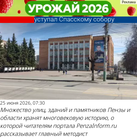
История
История
История Пензы: Уничтоженный
История Пензы: Уничтоженный
кочевниками богатый храм не
кочевниками богатый храм не
Другие новости
Погода и курсы
уступал Спасскому собору
уступал Спасскому собору
по теме
валют в Пензе
25 июня 2026, 07:30
Множество улиц, зданий и памятников Пензы и
области хранят многовековую историю, о
которой читателям портала PenzaInform.ru
рассказывает главный методист