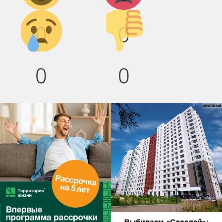
Грусть :(
Палец
0
0
вниз!
0
0