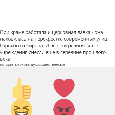
ad
При храме работала и церковная лавка - она
находилась на перекрестке современных улиц
Горького и Кирова. И все эти религиозные
учреждения снесли еще в середине прошлого
века.
история
церковь
духосошественская
Палец
Лайк!
вверх!
Дикий
Агрессия!
0
0
смех!