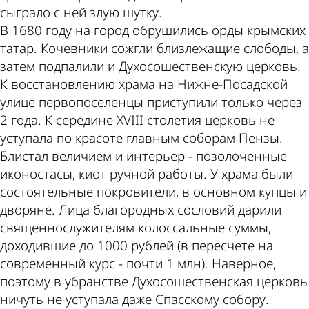
сыграло с ней злую шутку.
В 1680 году на город обрушились орды крымских
татар. Кочевники сожгли близлежащие слободы, а
затем подпалили и Духосошественскую церковь.
К восстановлению храма на Нижне-Посадской
улице первопоселенцы приступили только через
2 года. К середине XVIII столетия церковь не
уступала по красоте главным соборам Пензы.
Блистал величием и интерьер - позолоченные
иконостасы, киот ручной работы. У храма были
состоятельные покровители, в основном купцы и
дворяне. Лица благородных сословий дарили
священнослужителям колоссальные суммы,
доходившие до 1000 рублей (в пересчете на
современный курс - почти 1 млн). Наверное,
поэтому в убранстве Духосошественская церковь
ничуть не уступала даже Спасскому собору.