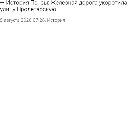
История Пензы: Железная дорога укоротила
улицу Пролетарскую
5 августа 2026 07:28
История
В Пензе 4 дня пробудут мощи блаженной
Матроны Московской
4 августа 2026 10:35
Общество
История Пензы: Что отправил родным бунтарь
с крейсера «Очаков» перед казнью
4 августа 2026 07:29
История
История Пензы: Почему улицу Кузнецкую
огородили рвом