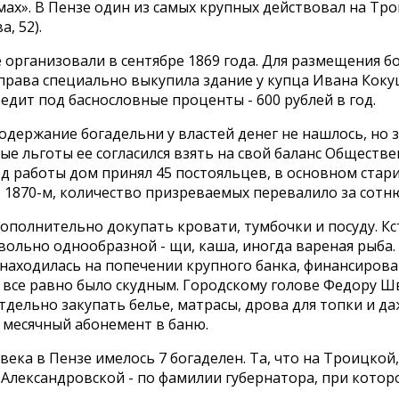
ах». В Пензе один из самых крупных действовал на Тр
, 52).
 организовали в сентябре 1869 года. Для размещения б
управа специально выкупила здание у купца Ивана Коку
едит под баснословные проценты - 600 рублей в год.
содержание богадельни у властей денег не нашлось, но 
е льготы ее согласился взять на свой баланс Обществе
д работы дом принял 45 постояльцев, в основном стари
 1870-м, количество призреваемых перевалило за сотн
ополнительно докупать кровати, тумбочки и посуду. Кс
вольно однообразной - щи, каша, иногда вареная рыба.
 находилась на попечении крупного банка, финансиров
 все равно было скудным. Городскому голове Федору 
дельно закупать белье, матрасы, дрова для топки и да
 месячный абонемент в баню.
 века в Пензе имелось 7 богаделен. Та, что на Троицкой,
Александровской - по фамилии губернатора, при котор