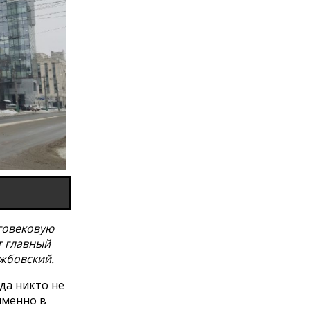
говековую
т главный
жбовский.
уда никто не
именно в