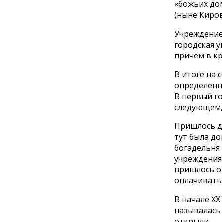
«божьих дом
(ныне Кирова
Учреждение
городская 
причем в кр
В итоге на 
определенны
В первый го
следующем,
Пришлось д
тут была до
богадельня
учреждения
пришлось от
оплачивать
В начале XX
называлась 
открыли.