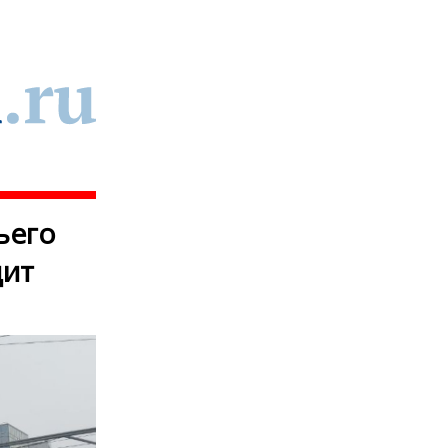
ьего
дит