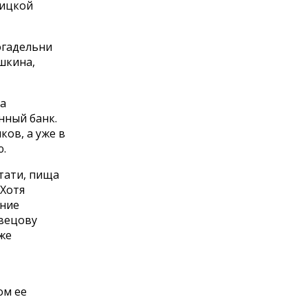
оицкой
огадельни
шкина,
за
нный банк.
ков, а уже в
ю.
тати, пища
 Хотя
ание
Швецову
же
ом ее