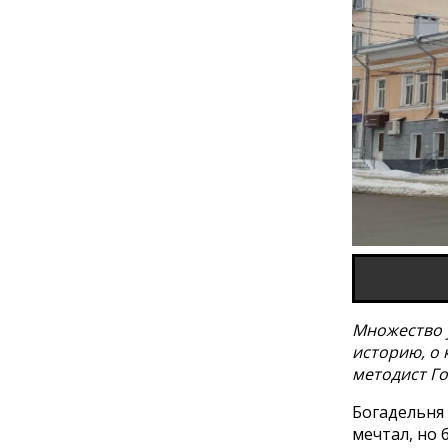
Множество 
историю, о 
методист Г
Богадельня 
мечтал, но