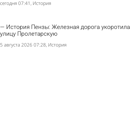
сегодня 07:41
История
История Пензы: Железная дорога укоротила
улицу Пролетарскую
5 августа 2026 07:28
История
История Пензы: Что отправил родным бунтарь
с крейсера «Очаков» перед казнью
4 августа 2026 07:29
История
История Пензы: Почему улицу Кузнецкую
огородили рвом
3 августа 2026 07:34
История