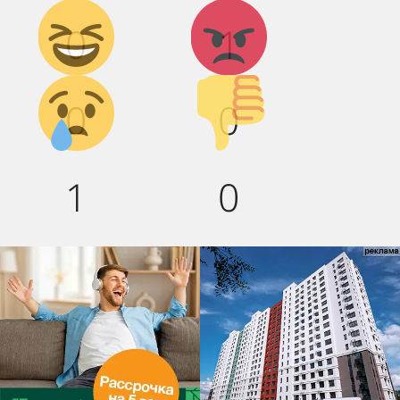
Дикий
Агрессия!
0
1
смех!
Грусть :(
Палец
0
0
вниз!
1
0