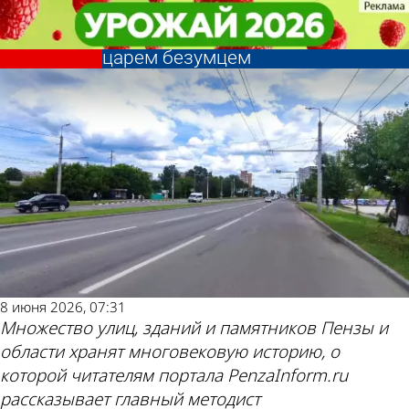
История
История
История Пензы: Одна из улиц
История Пензы: Одна из улиц
носит имя философа, названного
носит имя философа, названного
Другие новости
Погода и курсы
царем безумцем
царем безумцем
по теме
валют в Пензе
8 июня 2026, 07:31
Множество улиц, зданий и памятников Пензы и
области хранят многовековую историю, о
которой читателям портала PenzaInform.ru
рассказывает главный методист