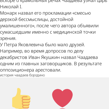
Вскоре о крамольных речах Чаадаева узнал царь
Николай I.
Монарх назвал его прокламации «смесью
дерзкой бессмыслицы, достойной
умалишенного», после чего автора объявили
сумасшедшим именно с медицинской точки
зрения.
У Петра Яковлевича было мало друзей.
Например, во время допросов по делу
декабристов Иван Якушкин назвал Чаадаева
одним из главных заговорщиков. В результате
оппозиционера арестовали.
история
чаадаев
бородино
Палец
Лайк!
вверх!