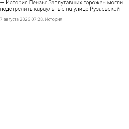
История Пензы: Заплутавших горожан могли
подстрелить караульные на улице Рузаевской
7 августа 2026 07:28
История
История Пензы: О коррупционном скандале в
Пензе писали британские газеты
6 августа 2026 07:41
История
История Пензы: Железная дорога укоротила
улицу Пролетарскую
5 августа 2026 07:28
История
История Пензы: Что отправил родным бунтарь
с крейсера «Очаков» перед казнью