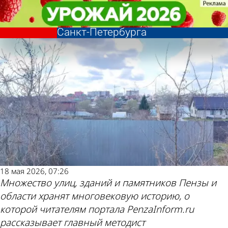
История
История
История Пензы: Веселовка
История Пензы: Веселовка
образовалась благодаря указу из
образовалась благодаря указу из
Другие новости
Погода и курсы
Санкт-Петербурга
Санкт-Петербурга
по теме
валют в Пензе
18 мая 2026, 07:26
Множество улиц, зданий и памятников Пензы и
области хранят многовековую историю, о
которой читателям портала PenzaInform.ru
рассказывает главный методист