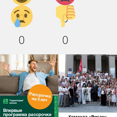
Грусть :(
Палец
0
0
вниз!
0
0