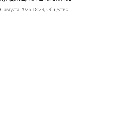
6 августа 2026 18:29
Общество
Россиянам посоветовали отдавать детей в
кадетские классы по одной причине
6 августа 2026 13:02
В стране и мире
Школу в Пачелме обязали приобрести
Конституцию и флаг Красного Креста
6 августа 2026 11:09
Учеба
В Кузнецке помогут собраться в школу детям
из малоимущих семей
4 августа 2026 15:16
Общество