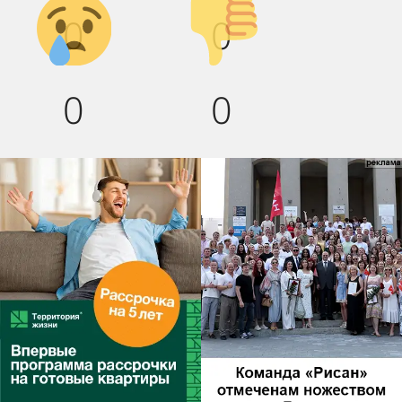
Грусть :(
Палец
0
0
вниз!
0
0