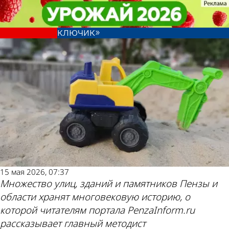
История
История
История Пензы: Строители из 70-
История Пензы: Строители из 70-
х подарили Веселовке «Золотой
х подарили Веселовке «Золотой
Другие новости
Погода и курсы
ключик»
ключик»
по теме
валют в Пензе
15 мая 2026, 07:37
Множество улиц, зданий и памятников Пензы и
области хранят многовековую историю, о
которой читателям портала PenzaInform.ru
рассказывает главный методист