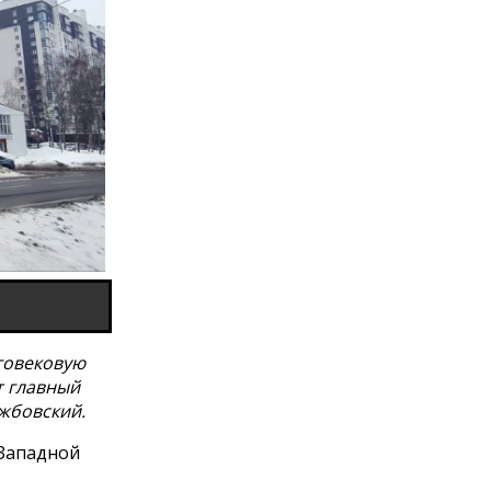
говековую
т главный
жбовский.
 Западной