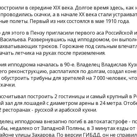
строили в середине XIX века. Долгое время здесь, как
 проводились скачки, а в начале XX века стали устраива
ые полеты. Первый из них состоялся в мае 1910 года.
для этого в Пензу пригласили первого аса Российской
 Васильева. Развернувшись над ипподромом, он выпол
захватывающих трюков. Горожане под сильным впечат
ачать летчика на руках после приземления.
ия ипподрома началась в 90-е. Владелец Владислав Ку
его реконструкцию, расплатился по долгам, создал коне
обустроить трибуны для зрителей на 7 000 человек, чт
качки.
ассчитывал построить 2 гостиницы и самый крупный в Р
 зал для лошадей с диаметром арены в 24 метра. Отоб
2 ресторанах - русской и арабской кухни.
делец ипподрома внезапно погиб в автокатастрофе - п
бы, недалеко от Западной Поляны, в 3 минутах езды от
айоне улицы Захарова. По версии ГИБДД, он не справилс