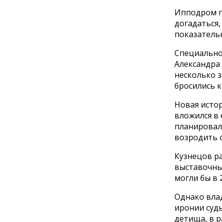
Ипподром по
догадаться,
показательн
Специально 
Александра
несколько 
бросились к
Новая истор
вложился в 
планировал 
возродить с
Кузнецов р
выставочный
могли бы в 
Однако вла
иронии судь
детища, в р