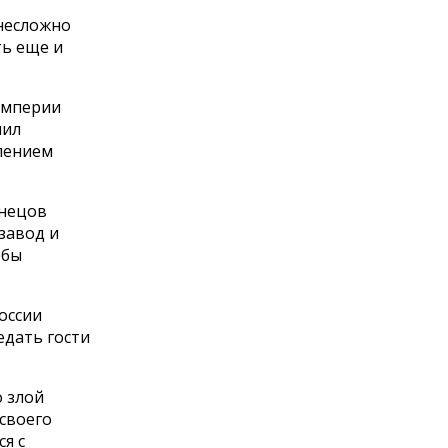
 несложно
ть еще и
 империи
нил
лением
знецов
завод и
обы
оссии
едать гости
о злой
 своего
я с