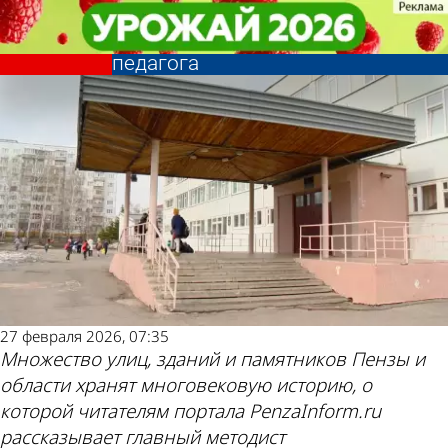
История
История
История Пензы: Школе №12
История Пензы: Школе №12
присвоено имя известного
присвоено имя известного
Другие
Погода и курсы
педагога
педагога
новости по
валют в Пензе
теме
27 февраля 2026, 07:35
Множество улиц, зданий и памятников Пензы и
области хранят многовековую историю, о
которой читателям портала PenzaInform.ru
рассказывает главный методист