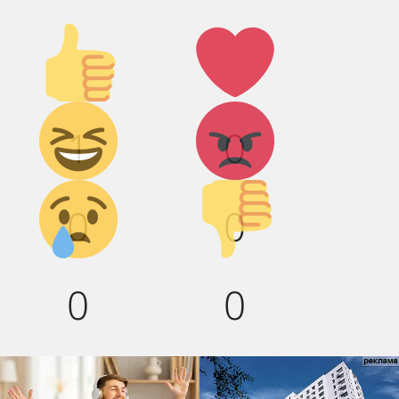
Палец
Лайк!
вверх!
Дикий
Агрессия!
1
0
смех!
Грусть :(
Палец
0
0
вниз!
0
0