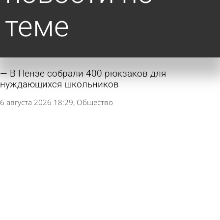
теме
В Пензе собрали 400 рюкзаков для
нуждающихся школьников
6 августа 2026 18:29
Общество
Стали известны номера школ, где введут
оценки за поведение
6 августа 2026 13:23
Учеба
Россиянам посоветовали отдавать детей в
кадетские классы по одной причине