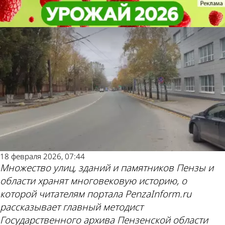
История
История
История Пензы: Одежду летчика
История Пензы: Одежду летчика
Байдукова вывесили в магазине
Байдукова вывесили в магазине
Другие новости
Погода и курсы
по теме
валют в Пензе
18 февраля 2026, 07:44
Множество улиц, зданий и памятников Пензы и
области хранят многовековую историю, о
которой читателям портала PenzaInform.ru
рассказывает главный методист
Государственного архива Пензенской области