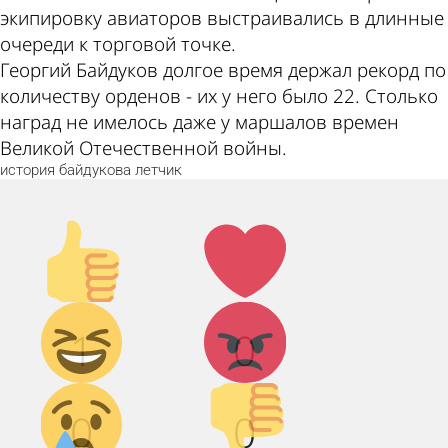
экипировку авиаторов выстраивались в длинные
очереди к торговой точке.
Георгий Байдуков долгое время держал рекорд по
количеству орденов - их у него было 22. Столько
наград не имелось даже у маршалов времен
Великой Отечественной войны.
история
байдукова
летчик
Палец
Лайк!
вверх!
Дикий
Агрессия!
1
0
смех!
Грусть :(
Палец
0
0
вниз!