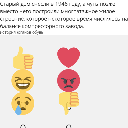
Старый дом снесли в 1946 году, а чуть позже
вместо него построили многоэтажное жилое
строение, которое некоторое время числилось на
балансе компрессорного завода.
история
юганов
обувь
Палец
Лайк!
вверх!
Дикий
Агрессия!
1
0
смех!
Грусть :(
Палец
0
0
вниз!