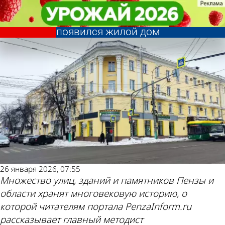
История
История
История Пензы: Вместо обувного
История Пензы: Вместо обувного
магазина на Московской
магазина на Московской
Другие новости
Погода и курсы
появился жилой дом
появился жилой дом
по теме
валют в Пензе
26 января 2026, 07:55
Множество улиц, зданий и памятников Пензы и
области хранят многовековую историю, о
которой читателям портала PenzaInform.ru
рассказывает главный методист