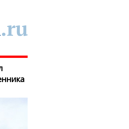
л
енника