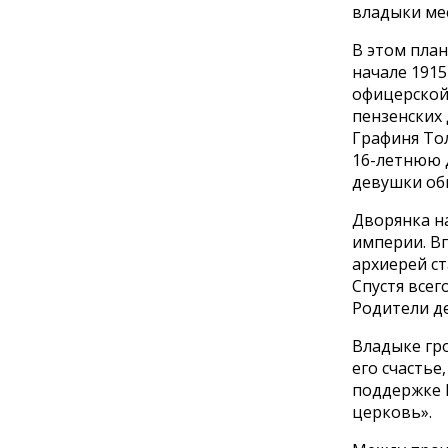
владыки ме
В этом план
начале 1915
офицерской
пензенских 
Графиня То
16-летнюю 
девушки об
Дворянка н
империи. В
архиерей ст
Спустя всег
Родители де
Владыке гро
его счастье
поддержке 
церковь».