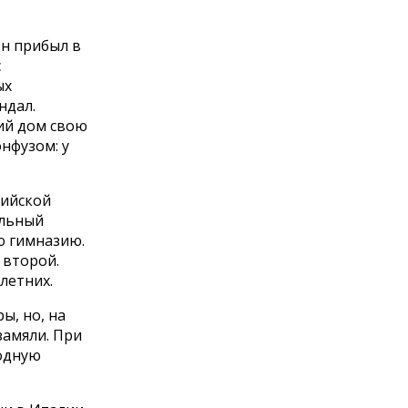
он прибыл в
с
ых
ндал.
ий дом свою
нфузом: у
сийской
ильный
ю гимназию.
 второй.
летних.
ы, но, на
замяли. При
одную