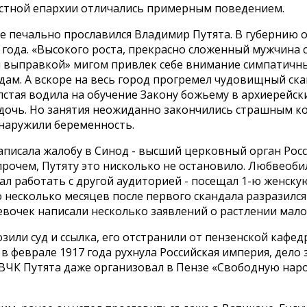
стной епархии отличались примерным поведением.
е печально прославился Владимир Путята. В губернию 
 года. «Высокого роста, прекрасно сложенный мужчина 
 выправкой» мигом привлек себе внимание симпатичн
дам. А вскоре на весь город прогремел чудовищный ска
лстая водила на обучение Закону божьему в архиерейск
дочь. Но занятия неожиданно закончились страшным ко
наружили беременность.
аписала жалобу в Синод - высший церковный орган Рос
прочем, Путяту это нисколько не остановило. Любвеоб
ал работать с другой аудиторией - посещал 1-ю женску
о несколько месяцев после первого скандала разразился
вочек написали несколько заявлений о растлении мало
зили суд и ссылка, его отстранили от пензенской кафедр
, в феврале 1917 года рухнула Российская империя, дело 
ВЧК Путята даже организовал в Пензе «Свободную нар