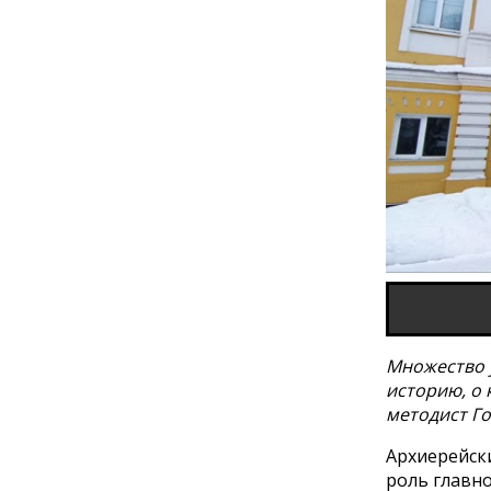
Множество 
историю, о 
методист Г
Архиерейск
роль главн