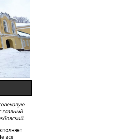
говековую
т главный
жбовский.
исполняет
е все