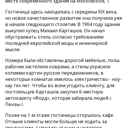
месте современного здания на Московской, 1.
Гостиница здесь находилась с середины XIX века,
но новое качественное развитие она получила уже
в начале следующего столетия. В 1904 году здание
выкупил купец Михаил Карташов. Он начал
обустраивать отель согласно требованиям
последней европейской моды и инженерной
мысли.
Номера были обставлены дорогой мебелью, полы
рабочие застелили коврами, а стены украсили
копиями картин русских передвижников, в
некоторых комнатах имелось электричество - ноу-
хау тех лет. Чтобы во всем угодить клиенту, для
постояльцев Карташов закупил 6-местную
автокарету «Форд», которая забирала людей с
Пензы-I.
Позже на 1-м этаже гостиницы открылось кафе.
Отныне клиенты могли больше не ходить за
продуктами, а спуститься вниз и недорого