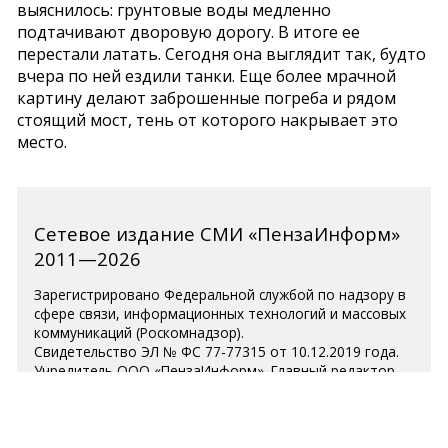
выяснилось: грунтовые воды медленно
подтачивают дворовую дорогу. В итоге ее
перестали латать. Сегодня она выглядит так, будто
вчера по ней ездили танки. Еще более мрачной
картину делают заброшенные погреба и рядом
стоящий мост, тень от которого накрывает это
место.
Сетевое издание СМИ «ПензаИнформ»
2011—2026
Зарегистрировано Федеральной службой по надзору в
сфере связи, информационных технологий и массовых
коммуникаций (Роскомнадзор).
Свидетельство ЭЛ № ФС 77-77315 от 10.12.2019 года.
Учредитель ООО «ПензаИнформ». Главный редактор —
Белова С.Д.
Телефон редакции 8 (8412) 238-001, e-mail:
editor@penzainform.ru
Для читателей старше 18 лет.