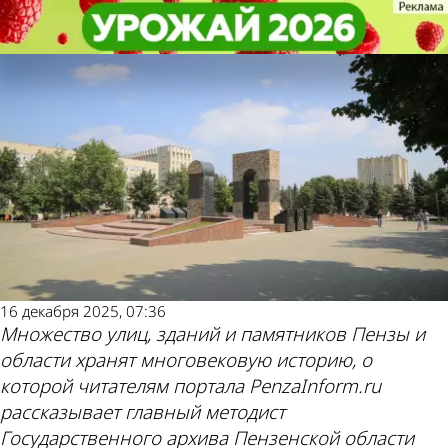
История
История
История Пензы: Память погибших
История Пензы: Память погибших
в Афгане пензенцев увековечена
в Афгане пензенцев увековечена
Другие новости
Погода и курсы
по теме
валют в Пензе
16 декабря 2025, 07:36
Множество улиц, зданий и памятников Пензы и
области хранят многовековую историю, о
которой читателям портала PenzaInform.ru
рассказывает главный методист
Государственного архива Пензенской области