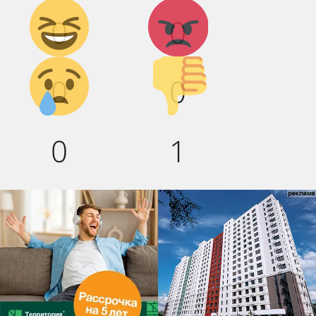
Дикий
Агрессия!
0
0
смех!
Грусть :(
Палец
0
0
вниз!
0
1