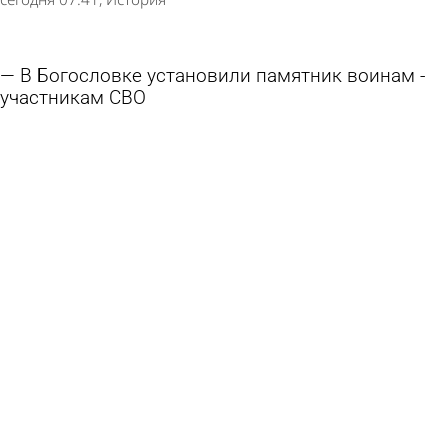
В Богословке установили памятник воинам -
участникам СВО
5 августа 2026 18:03
Общество
История Пензы: Железная дорога укоротила
улицу Пролетарскую
5 августа 2026 07:28
История
История Пензы: Что отправил родным бунтарь
с крейсера «Очаков» перед казнью
4 августа 2026 07:29
История