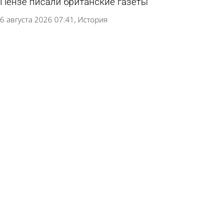
Пензе писали британские газеты
6 августа 2026 07:41
История
История Пензы: Железная дорога укоротила
улицу Пролетарскую
5 августа 2026 07:28
История
История Пензы: Что отправил родным бунтарь
с крейсера «Очаков» перед казнью
4 августа 2026 07:29
История
История Пензы: Почему улицу Кузнецкую
огородили рвом
3 августа 2026 07:34
История