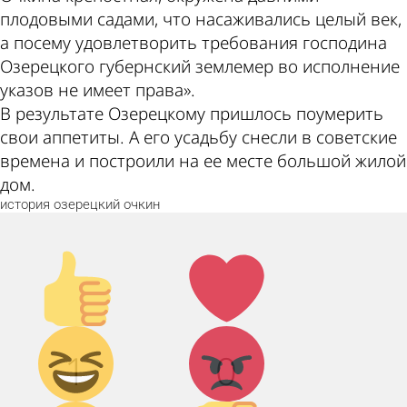
плодовыми садами, что насаживались целый век,
а посему удовлетворить требования господина
Озерецкого губернский землемер во исполнение
указов не имеет права».
В результате Озерецкому пришлось поумерить
свои аппетиты. А его усадьбу снесли в советские
времена и построили на ее месте большой жилой
дом.
история
озерецкий
очкин
Палец
Лайк!
вверх!
Дикий
Агрессия!
1
0
смех!