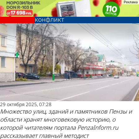
История
История
История Пензы: Из-за земли в
История Пензы: Из-за земли в
центре города произошел
центре города произошел
Другие новости
Погода и курсы
конфликт
конфликт
по теме
валют в Пензе
29 октября 2025, 07:28
Множество улиц, зданий и памятников Пензы и
области хранят многовековую историю, о
которой читателям портала PenzaInform.ru
рассказывает главный методист