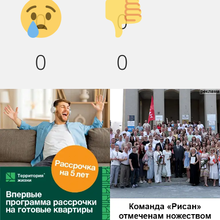
Грусть :(
Палец
0
0
вниз!
0
0