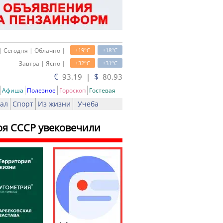
o
o
| Сегодня | Облачно |
+19
C
+18
C
o
o
Завтра | Ясно |
+32
C
+31
C
€
$
93.19 |
80.93
Афиша
Полезное
Гороскоп
Гостевая
ал
Спорт
Из жизни
Учеба
оя СССР увековечили
ать