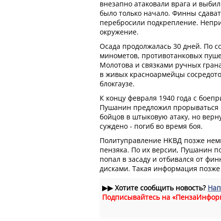
внезапно атаковали врага и выбил
было только начало. Финны сдават
перебросили подкрепление. Непри
окружение.
Осада продолжалась 30 дней. По с
минометов, противотанковых пуше
Молотова и связками ручных грана
в живых красноармейцы сосредото
блокгаузе.
К концу февраля 1940 года с боепр
Пушанин предложил прорываться к
бойцов в штыковую атаку, но верн
суждено - погиб во время боя.
Политуправление НКВД позже нем
пензяка. По их версии, Пушанин п
попал в засаду и отбивался от фи
дисками. Такая информация позже 
▶▶
Хотите сообщить новость?
Нап
Подписывайтесь на «ПензаИнфор