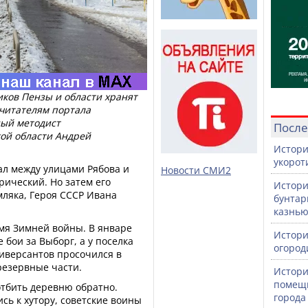
иков Пензы и области хранят
 читателям портала
ный методист
После
кой области Андрей
Истори
укорот
тал между улицами Рябова и
Новости СМИ2
рический. Но затем его
Истори
мляка, Героя СССР Ивана
бунтар
казнь
мя Зимней войны. В январе
Истори
 бои за Выборг, а у поселка
огород
иверсантов просочился в
резервные части.
Истори
помещи
отбить деревню обратно.
города
сь к хутору, советские воины