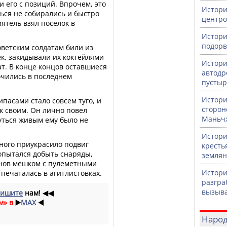
и его с позиций. Впрочем, это
Истори
ься не собирались и быстро
центро
ятель взял поселок в
Истори
подорв
оветским солдатам били из
к, закидывали их коктейлями
Истори
т. В конце концов оставшиеся
автодр
чились в последнем
пустыр
Истори
ипасами стало совсем туго, и
сторон
 своим. Он лично повел
Маньч
уться живым ему было не
Истори
ного приукрасило подвиг
кресть
опытался добыть снаряды,
землян
ннов мешком с пулеметными
Истори
печаталась в агитлистовках.
разгра
вызыва
ишите
нам!
◀◀
м» в
▶️
MAX
◀️
Народ