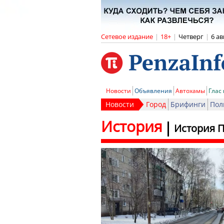
Сетевое издание
|
18+
|
Четверг
|
6 ав
Новости
Объявления
Автохамы
Глас
Новости
Город
Брифинги
Пол
История
История П