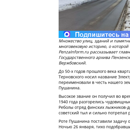
Множество улиц, зданий и памятн
многовековую историю, о которой
PenzaInform.ru рассказывает глав
Государственного архива Пензенс
Вержбовский.
До 50-х годов прошлого века квар
Терновского носил название Элект
переименовали в честь нашего зе
Пушанина.
Высокое звание он получил во вре
1940 года разгорелись чудовищные
Реболы отряд финских лыжников-д
советский тыл и сильно потрепал 
Роте Пушанина поставили задачу 
Ночью 26 января, тихо подобравши