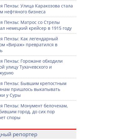
я Пензы: Улица Каракозова стала
м нефтяного бизнеса
я Пензы: Матрос со Стрелы
ал немецкий крейсер в 1915 году
я Пензы: Как легендарный
ом «Вираж» превратился в
ь
я Пензы: Горожане обходили
ой улицу Тухачевского и
журию
я Пензы: Бывшим крепостным
янам пришлось выкапывать
ки у Суры
я Пензы: Монумент белочехам,
бившим город, до сих пор
ет споры
ный репортер