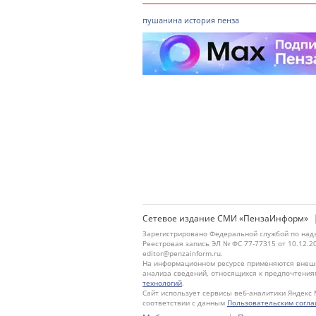
пушанина
история
пенза
Сетевое издание СМИ «ПензаИнформ»
Зарегистрировано Федеральной службой по надз
Реестровая запись ЭЛ № ФС 77-77315 от 10.12.2
editor@penzainform.ru.
На информационном ресурсе применяются внешн
анализа сведений, относящихся к предпочтения
технологий
.
Сайт использует сервисы веб-аналитики Яндекс 
соответствии с данным
Пользовательским согл