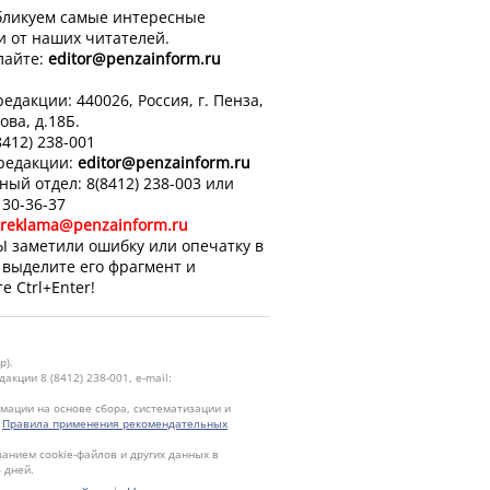
ликуем самые интересные
и от наших читателей.
лайте:
editor
@penzainform.ru
едакции: 440026, Россия, г. Пенза,
ова, д.18Б.
8412) 238-001
 редакции:
editor
@penzainform.ru
ный отдел: 8(8412) 238-003 или
 30-36-37
reklama@penzainform.ru
Ы заметили ошибку или опечатку в
, выделите его фрагмент и
е Ctrl+Enter!
р).
кции 8 (8412) 238-001, e-mail:
ации на основе сбора, систематизации и
.
Правила применения рекомендательных
ванием cookie-файлов и других данных в
 дней.