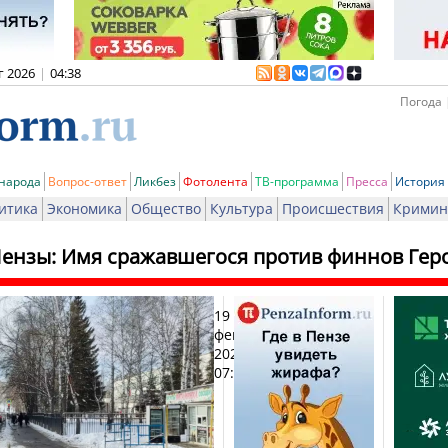
г 2026
|
04:38
Погода 
 народа
Вопрос-ответ
Ликбез
Фотолента
ТВ-программа
Пресса
История
итика
Экономика
Общество
Культура
Происшествия
Кримин
ензы: Имя сражавшегося против финнов Гер
19
Печ
февраля
2025,
07:22