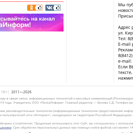
Мы пуб
новост
Присы
Адрес р
ул. Кир
Тел: 8(
E-mail
Реклам
8(8412)
e-mail:
Если В
тексте
нажмит
|18+|
2011—2026
ору в сфере связи, информационных технологий и массовых коммуникаций (Роскомнадзо
019 года. Учредитель ООО «ПензаИнформ». Главный редактор — Белова С.Д. Телефон реда
ие рекомендательные технологии (информационные технологии предоставления информ
м пользователей сети «Интернет», находящихся на территории Российской Федерации)»
Метрика и LiveInternet. Продолжая использовать этот Сайт, вы соглашаетесь с использо
ашением
. Срок обработки персональных данных при помощи cookie-файлов составляет 14