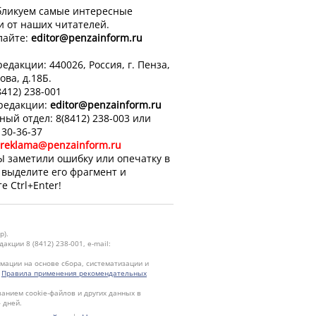
ликуем самые интересные
и от наших читателей.
лайте:
editor
@penzainform.ru
едакции: 440026, Россия, г. Пенза,
ова, д.18Б.
8412) 238-001
 редакции:
editor
@penzainform.ru
ный отдел: 8(8412) 238-003 или
 30-36-37
reklama@penzainform.ru
Ы заметили ошибку или опечатку в
, выделите его фрагмент и
е Ctrl+Enter!
р).
кции 8 (8412) 238-001, e-mail:
ации на основе сбора, систематизации и
.
Правила применения рекомендательных
ванием cookie-файлов и других данных в
 дней.