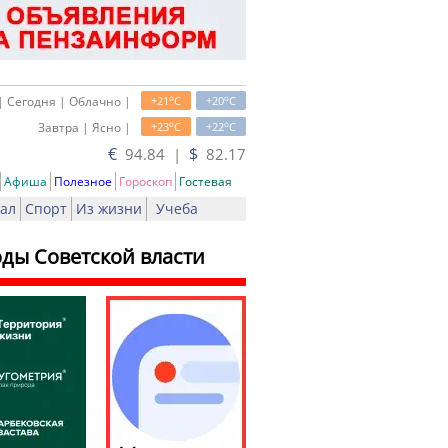
o
o
| Сегодня | Облачно |
+21
C
+20
C
o
o
Завтра | Ясно |
+23
C
+22
C
€
$
94.84 |
82.17
Афиша
Полезное
Гороскоп
Гостевая
ал
Спорт
Из жизни
Учеба
оды Советской власти
ть