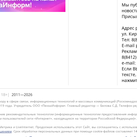
Мы пуб
новост
Присы
Адрес р
ул. Кир
Тел: 8(
E-mail
Реклам
8(8412)
e-mail:
Если В
тексте
нажмит
|18+|
2011—2026
ору в сфере связи, информационных технологий и массовых коммуникаций (Роскомнадзо
019 года. Учредитель ООО «ПензаИнформ». Главный редактор — Белова С.Д. Телефон реда
ие рекомендательные технологии (информационные технологии предоставления информ
м пользователей сети «Интернет», находящихся на территории Российской Федерации)»
Метрика и LiveInternet. Продолжая использовать этот Сайт, вы соглашаетесь с использо
ашением
. Срок обработки персональных данных при помощи cookie-файлов составляет 14