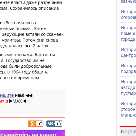
казнь
 Пензе власти даже разрешили
ома. Сохранилось описание
Истори
огород
: «Все началось с
Истори
иозные псалмы. Затем
помещи
. Верующие встали со скамеек,
города
 молитвы. Потом они снова
одолжалась все 2 часа».
Истори
овыми членами. Баптисты
центро
й. Государство им не
Истори
хода были добровольные
подорв
р, в 1964 году община
ма по тем временам
Истори
автодр
пустыр
ишите
нам!
◀◀
м» в
▶️
MAX
◀️
Истори
сторон
Маньч
Народ