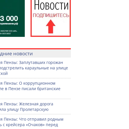
дние новости
я Пензы: Заплутавших горожан
подстрелить караульные на улице
ской
я Пензы: О коррупционном
ле в Пензе писали британские
я Пензы: Железная дорога
ила улицу Пролетарскую
я Пензы: Что отправил родным
ь с крейсера «Очаков» перед