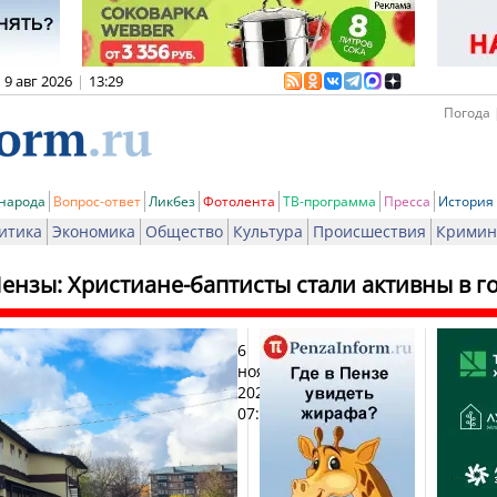
9 авг 2026
|
13:29
Погода 
 народа
Вопрос-ответ
Ликбез
Фотолента
ТВ-программа
Пресса
История
итика
Экономика
Общество
Культура
Происшествия
Кримин
ензы: Христиане-баптисты стали активны в г
6
Печа
ноября
2024,
07:39