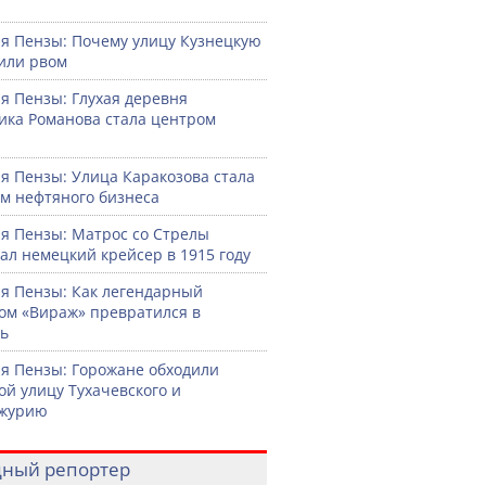
ю
я Пензы: Почему улицу Кузнецкую
или рвом
я Пензы: Глухая деревня
ка Романова стала центром
я Пензы: Улица Каракозова стала
м нефтяного бизнеса
я Пензы: Матрос со Стрелы
ал немецкий крейсер в 1915 году
я Пензы: Как легендарный
ом «Вираж» превратился в
ь
я Пензы: Горожане обходили
ой улицу Тухачевского и
журию
ный репортер