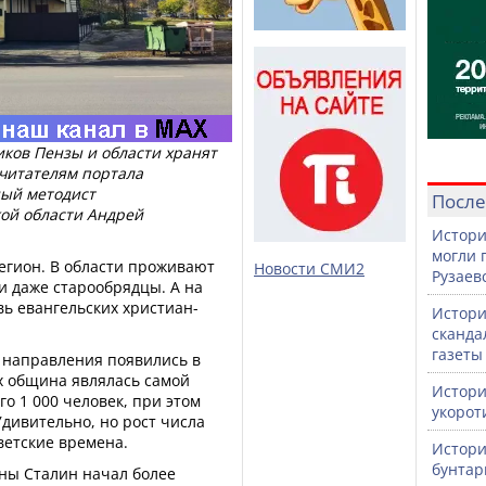
иков Пензы и области хранят
 читателям портала
ный методист
После
кой области Андрей
Истори
могли 
егион. В области проживают
Новости СМИ2
Рузаев
и даже старообрядцы. А на
вь евангельских христиан-
Истори
сканда
газеты
о направления появились в
Их община являлась самой
Истори
о 1 000 человек, при этом
укорот
Удивительно, но рост числа
ветские времена.
Истори
бунтар
ны Сталин начал более