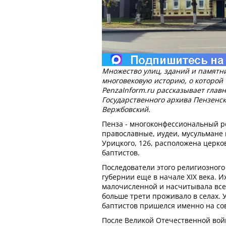
Множество улиц, зданий и памятн
многовековую историю, о которой
PenzaInform.ru рассказывает глав
Государственного архива Пензенс
Вержбовский.
Пенза - многоконфессиональный р
православные, иудеи, мусульмане 
Урицкого, 126, расположена церко
баптистов.
Последователи этого религиозног
губернии еще в начале XIX века. 
малочисленной и насчитывала всег
больше трети проживало в селах. 
баптистов пришелся именно на со
После Великой Отечественной вой