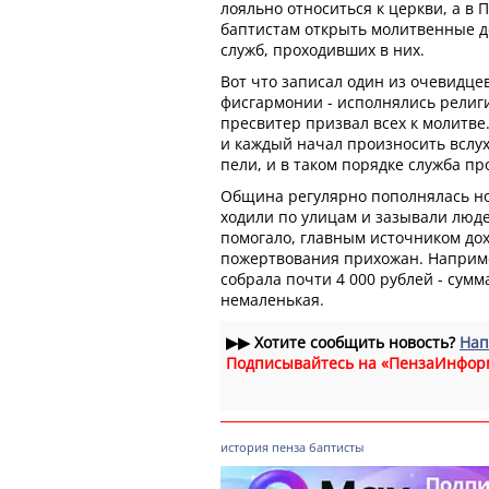
лояльно относиться к церкви, а в
баптистам открыть молитвенные д
служб, проходивших в них.
Вот что записал один из очевидцев
фисгармонии - исполнялись религ
пресвитер призвал всех к молитве
и каждый начал произносить вслух
пели, и в таком порядке служба пр
Община регулярно пополнялась н
ходили по улицам и зазывали люде
помогало, главным источником до
пожертвования прихожан. Наприме
собрала почти 4 000 рублей - сум
немаленькая.
▶▶
Хотите сообщить новость?
Нап
Подписывайтесь на «ПензаИнфор
история
пенза
баптисты