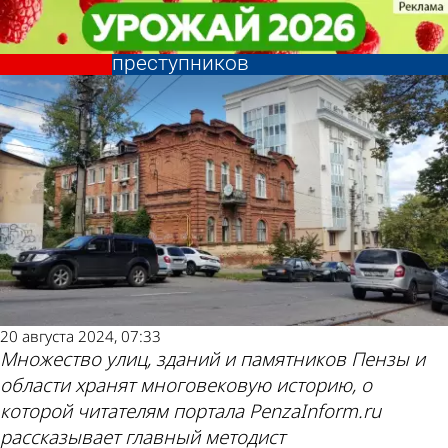
История
История
История Пензы: Здание на
История Пензы: Здание на
Красной, 72, наводило ужас на
Красной, 72, наводило ужас на
Другие новости
Погода и курсы
преступников
преступников
по теме
валют в Пензе
20 августа 2024, 07:33
Множество улиц, зданий и памятников Пензы и
области хранят многовековую историю, о
которой читателям портала PenzaInform.ru
рассказывает главный методист