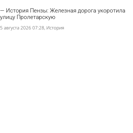
История Пензы: Железная дорога укоротила
улицу Пролетарскую
5 августа 2026 07:28
История
История Пензы: Что отправил родным бунтарь
с крейсера «Очаков» перед казнью
4 августа 2026 07:29
История
История Пензы: Почему улицу Кузнецкую
огородили рвом
3 августа 2026 07:34
История
История Пензы: Глухая деревня помещика