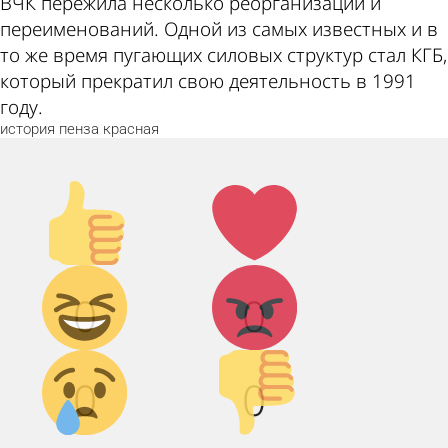
ВЧК пережила несколько реорганизаций и
переименований. Одной из самых известных и в
то же время пугающих силовых структур стал КГБ,
который прекратил свою деятельность в 1991
году.
история
пенза
красная
Палец
Лайк!
вверх!
Дикий
Агрессия!
0
0
смех!
Грусть :(
Палец
0
0
вниз!