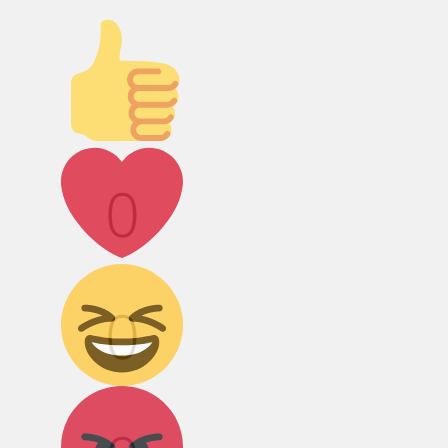
Палец вверх!
Лайк!
0
Дикий смех!
0
Агрессия!