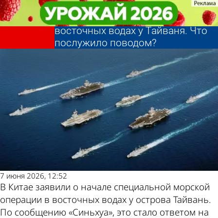
В стране и
В стране и
Китай объявил о начале
Китай объявил о начале
мире
мире
специальной операции в
специальной операции в
Другие
Погода и
восточных водах у Тайваня. Что
восточных водах у Тайваня. Что
послужило поводом?
послужило поводом?
новости по
курсы
теме
валют в
Пензе
7 июня 2026, 12:52
В Китае заявили о начале специальной морской
операции в восточных водах у острова Тайвань.
По сообщению «Синьхуа», это стало ответом на