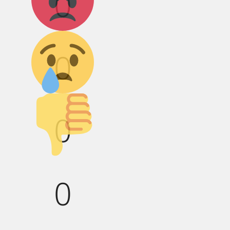
0
Грусть :(
0
Палец вниз!
0
0