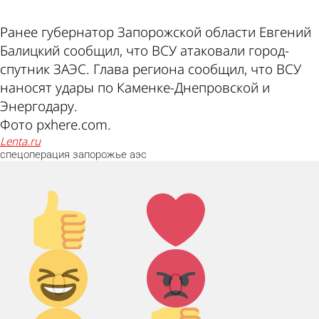
Ранее губернатор Запорожской области Евгений
Балицкий сообщил, что ВСУ атаковали город-
спутник ЗАЭС. Глава региона сообщил, что ВСУ
наносят удары по Каменке-Днепровской и
Энергодару.
Фото pxhere.com.
lenta.ru
спецоперация
запорожье
аэс
Палец
Лайк!
вверх!
Дикий
Агрессия!
0
0
смех!
Грусть :(
Палец