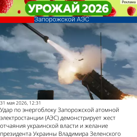
В стране и
В стране и
В России объяснили цель удара
В России объяснили цель удара
мире
мире
ВСУ по энергоблоку
ВСУ по энергоблоку
Другие новости
Погода и курсы
Запорожской АЭС
Запорожской АЭС
по теме
валют в Пензе
31 мая 2026, 12:31
Удар по энергоблоку Запорожской атомной
электростанции (АЭС) демонстрирует жест
отчаяния украинской власти и желание
президента Украины Владимира Зеленского