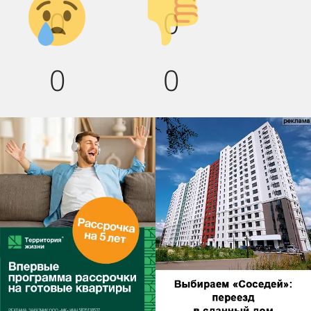
0
0
вниз!
0
0