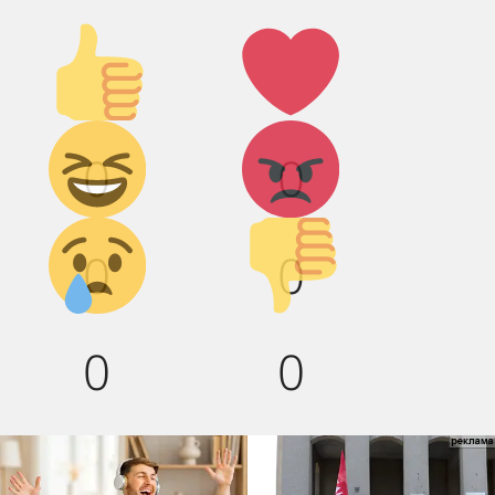
Палец
Лайк!
вверх!
Дикий
Агрессия!
0
0
смех!
Грусть :(
Палец
0
0
вниз!
0
0