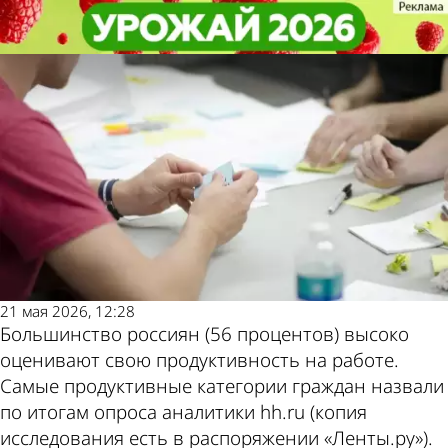
В стране и
В стране и
Названы самые продуктивные
Названы самые продуктивные
мире
мире
категории россиян
категории россиян
Другие
Погода и курсы
новости по
валют в Пензе
теме
21 мая 2026, 12:28
Большинство россиян (56 процентов) высоко
оценивают свою продуктивность на работе.
Самые продуктивные категории граждан назвали
по итогам опроса аналитики hh.ru (копия
исследования есть в распоряжении «Ленты.ру»).