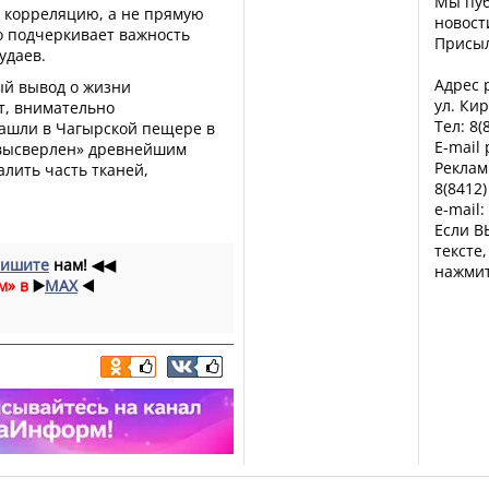
Мы пуб
о корреляцию, а не прямую
новост
о подчеркивает важность
Присы
удаев.
Адрес р
ый вывод о жизни
ул. Кир
т, внимательно
Тел: 8(
нашли в Чагырской пещере в
E-mail
«высверлен» древнейшим
Реклам
алить часть тканей,
8(8412)
e-mail:
Если В
тексте
ишите
нам!
◀◀
нажмит
м» в
▶️
MAX
◀️