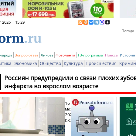
г 2026
|
15:29
Погода 
 народа
Вопрос-ответ
Ликбез
Фотолента
ТВ-программа
Пресса
История
итика
Экономика
Общество
Культура
Происшествия
Кримин
Россиян предупредили о связи плохих зубов
инфаркта во взрослом возрасте
16
Печат
мая
2026,
08:26