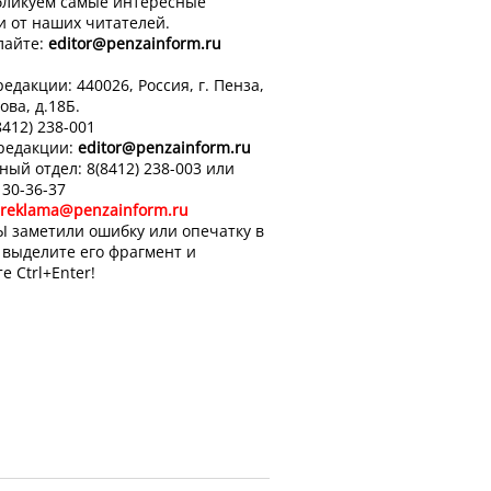
ликуем самые интересные
и от наших читателей.
лайте:
editor
@penzainform.ru
едакции: 440026, Россия, г. Пенза,
ова, д.18Б.
8412) 238-001
 редакции:
editor
@penzainform.ru
ный отдел: 8(8412) 238-003 или
 30-36-37
reklama@penzainform.ru
Ы заметили ошибку или опечатку в
, выделите его фрагмент и
е Ctrl+Enter!