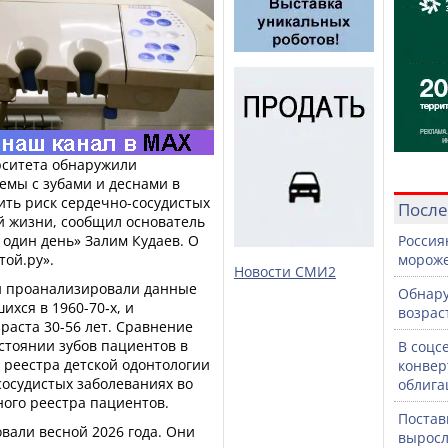
рситета обнаружили
емы с зубами и деснами в
ить риск сердечно-сосудистых
После
й жизни, сообщил основатель
 один день» Залим Кудаев. О
Россия
той.ру».
морож
Новости СМИ2
ли проанализировали данные
Обнару
хся в 1960-70‑х, и
возрас
раста 30-56 лет. Сравнение
остоянии зубов пациентов в
В соцс
 реестра детской одонтологии
конвер
сосудистых заболеваниях во
облига
ного реестра пациентов.
Постав
вали весной 2026 года. Они
выросл