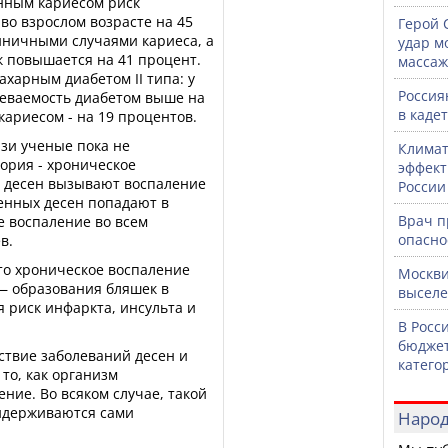
енным кариесом риск
во взрослом возрасте на 45
Герой 
иничными случаями кариеса, а
удар м
к повышается на 41 процент.
массаж
ахарным диабетом II типа: у
Россия
леваемость диабетом выше на
в каде
кариесом - на 19 процентов.
зи ученые пока не
Климат
еория - хроническое
эффект
я десен вызывают воспаление
России
ленных десен попадают в
Врач 
е воспаление во всем
опасно
в.
то хроническое воспаление
Москви
— образования бляшек в
выселе
я риск инфаркта, инсульта и
В Росс
бюджет
ствие заболеваний десен и
катего
 то, как организм
ние. Во всяком случае, такой
ридерживаются сами
Народ