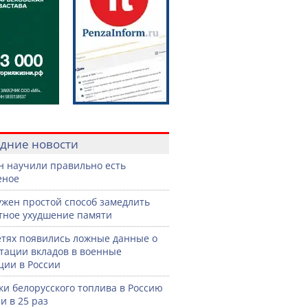
дние новости
н научили правильно есть
еное
жен простой способ замедлить
тное ухудшение памяти
етях появились ложные данные о
тации вкладов в военные
ции в России
ки белорусского топлива в Россию
и в 25 раз