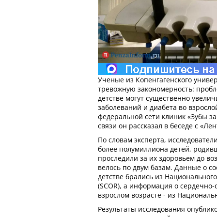
Ученые из Копенгагенского униве
тревожную закономерность: пробл
детстве могут существенно увелич
заболеваний и диабета во взросло
федеральной сети клиник «Зубы за
связи он рассказал в беседе с «Лен
По словам эксперта, исследовате
более полумиллиона детей, родивши
проследили за их здоровьем до воз
велось по двум базам. Данные о с
детстве брались из Национального
(SCOR), а информация о сердечно-
взрослом возрасте - из Националь
Результаты исследования опублико