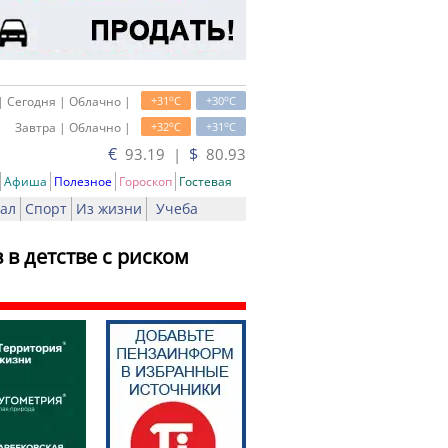
o
o
| Сегодня | Облачно |
+31
C
+30
C
o
o
Завтра | Облачно |
+32
C
+31
C
€
$
93.19 |
80.93
Афиша
Полезное
Гороскоп
Гостевая
ал
Спорт
Из жизни
Учеба
 в детстве с риском
ь