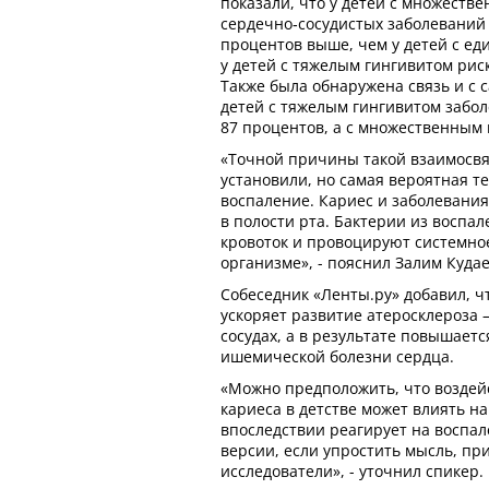
показали, что у детей с множеств
сердечно‑сосудистых заболеваний 
процентов выше, чем у детей с ед
у детей с тяжелым гингивитом рис
Также была обнаружена связь и с с
детей с тяжелым гингивитом забо
87 процентов, а с множественным 
«Точной причины такой взаимосвя
установили, но самая вероятная т
воспаление. Кариес и заболевани
в полости рта. Бактерии из воспа
кровоток и провоцируют системно
организме», - пояснил Залим Кудае
Собеседник «Ленты.ру» добавил, ч
ускоряет развитие атеросклероза 
сосудах, а в результате повышаетс
ишемической болезни сердца.
«Можно предположить, что воздей
кариеса в детстве может влиять на
впоследствии реагирует на воспале
версии, если упростить мысль, п
исследователи», - уточнил спикер.