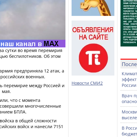
за сутки во время перемирия
щью беспилотников. Об этом
После
армия предприняла 12 атак, а
Климат
 российских военных.
эффект
Новости СМИ2
России
ть перемирие между Россией и
 мая.
Врач 
ли, что с момента
опасно
У совершили многочисленные
ванием БПЛА.
Москви
выселе
 войска в общей сложности
сийских войск и нанесли 7151
В Росс
бюджет