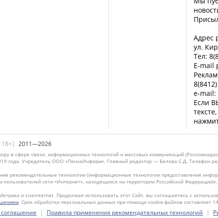
Мы пуб
новост
Присы
Адрес р
ул. Кир
Тел: 8(
E-mail
Реклам
8(8412)
e-mail:
Если В
тексте
нажмит
|18+|
2011—2026
ору в сфере связи, информационных технологий и массовых коммуникаций (Роскомнадзо
019 года. Учредитель ООО «ПензаИнформ». Главный редактор — Белова С.Д. Телефон реда
ие рекомендательные технологии (информационные технологии предоставления информ
м пользователей сети «Интернет», находящихся на территории Российской Федерации)»
Метрика и LiveInternet. Продолжая использовать этот Сайт, вы соглашаетесь с использо
ашением
. Срок обработки персональных данных при помощи cookie-файлов составляет 14
|
|
 соглашение
Правила применения рекомендательных технологий
Р