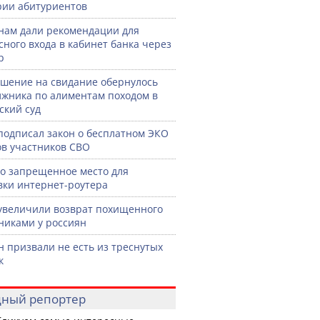
рии абитуриентов
нам дали рекомендации для
сного входа в кабинет банка через
р
шение на свидание обернулось
лжника по алиментам походом в
ский суд
подписал закон о бесплатном ЭКО
ов участников СВО
о запрещенное место для
вки интернет-роутера
увеличили возврат похищенного
иками у россиян
н призвали не есть из треснутых
к
ный репортер