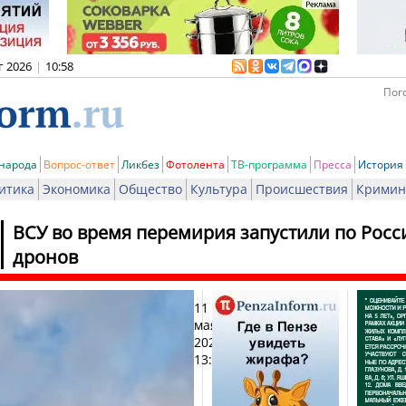
г 2026
|
10:58
Пого
 народа
Вопрос-ответ
Ликбез
Фотолента
ТВ-программа
Пресса
История
итика
Экономика
Общество
Культура
Происшествия
Кримин
ВСУ во время перемирия запустили по Росс
дронов
11
Печат
мая
2026,
13:29