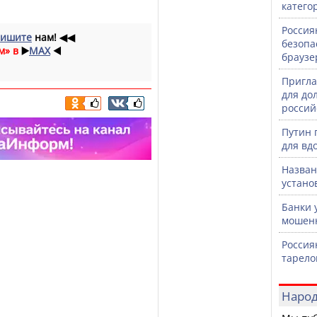
катего
Россия
ишите
нам!
◀◀
безопа
м» в
▶️
MAX
◀️
браузе
Пригла
для до
россий
Путин 
для вд
Назван
устано
Банки 
мошенн
Россия
тарело
Народ