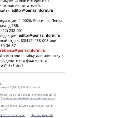
ликуем самые интересные
и от наших читателей.
лайте:
editor
@penzainform.ru
едакции: 440026, Россия, г. Пенза,
ова, д.18Б.
8412) 238-001
 редакции:
editor
@penzainform.ru
ный отдел: 8(8412) 238-003 или
 30-36-37
reklama@penzainform.ru
Ы заметили ошибку или опечатку в
, выделите его фрагмент и
е Ctrl+Enter!
р).
кции 8 (8412) 238-001, e-mail:
ации на основе сбора, систематизации и
.
Правила применения рекомендательных
ванием cookie-файлов и других данных в
 дней.
|
еклама на сайте
Наши соцсети