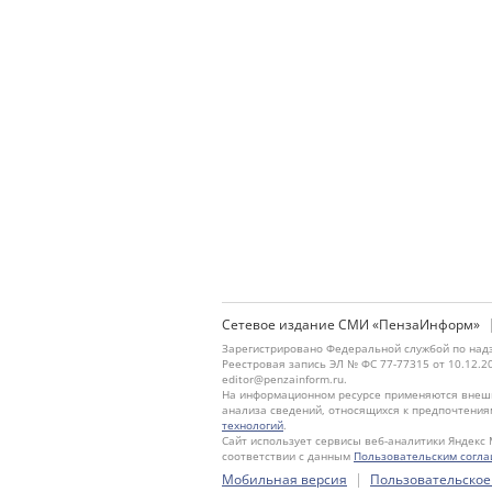
Сетевое издание СМИ «ПензаИнформ»
Зарегистрировано Федеральной службой по надз
Реестровая запись ЭЛ № ФС 77-77315 от 10.12.2
editor@penzainform.ru.
На информационном ресурсе применяются внешн
анализа сведений, относящихся к предпочтения
технологий
.
Сайт использует сервисы веб-аналитики Яндекс 
соответствии с данным
Пользовательским согл
|
Мобильная версия
Пользовательское