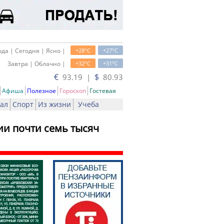
o
o
да | Сегодня | Ясно |
+28
C
+27
C
o
o
Завтра | Облачно |
+32
C
+31
C
€
$
93.19 |
80.93
Афиша
Полезное
Гороскоп
Гостевая
ал
Спорт
Из жизни
Учеба
ии почти семь тысяч
ь