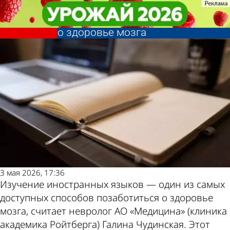
В стране и
В стране и
Невролог раскрыла самый
Невролог раскрыла самый
мире
мире
доступный способ позаботиться
доступный способ позаботиться
Другие новости
Погода и курсы
о здоровье мозга
о здоровье мозга
по теме
валют в Пензе
3 мая 2026, 17:36
Изучение иностранных языков — один из самых
доступных способов позаботиться о здоровье
мозга, считает невролог АО «Медицина» (клиника
академика Ройтберга) Галина Чудинская. Этот