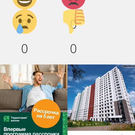
Грусть :(
Палец
0
0
вниз!
0
0