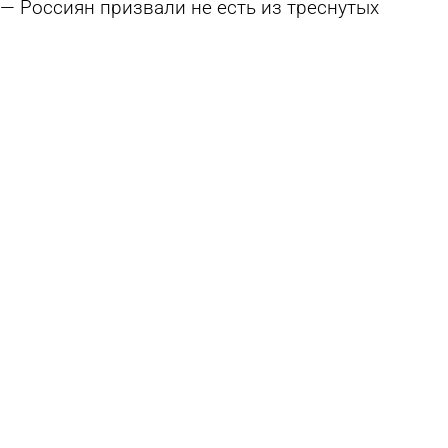
Россиян призвали не есть из треснутых
тарелок
4 августа 2026 14:39
В стране и мире
В МФЦ на ул. Шмидта можно оценить
состояние здоровья с помощью ИИ
2 августа 2026 09:53
Общество
Названы 7 симптомов, которые говорят о
проблемах с печенью
1 августа 2026 14:46
Общество
Россиянам назвали способы отдалить смерть
1 августа 2026 12:13
В стране и мире