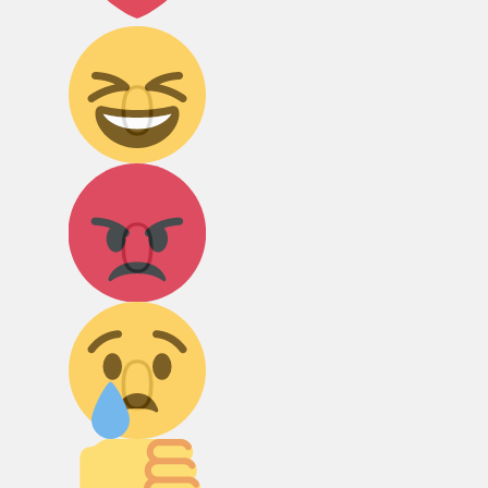
Дикий смех!
0
Агрессия!
0
Грусть :(
0
Палец вниз!