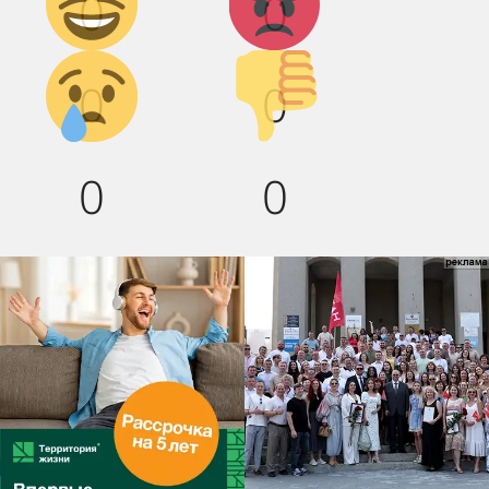
0
0
смех!
Грусть :(
Палец
0
0
вниз!
0
0