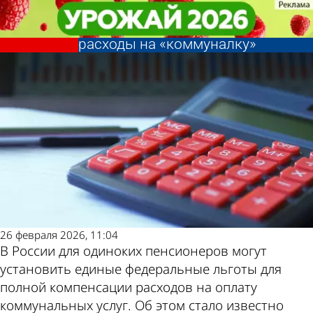
В стране и
В стране и
Одной категории россиян
Одной категории россиян
мире
мире
захотели полностью возмещать
захотели полностью возмещать
Другие новости
Погода и курсы
расходы на «коммуналку»
расходы на «коммуналку»
по теме
валют в Пензе
26 февраля 2026, 11:04
В России для одиноких пенсионеров могут
установить единые федеральные льготы для
полной компенсации расходов на оплату
коммунальных услуг. Об этом стало известно