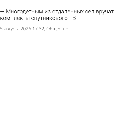
Многодетным из отдаленных сел вручат
комплекты спутникового ТВ
5 августа 2026 17:32
Общество
В Пензе росгвардейцы помогли мужчине,
потерявшему дорогу домой
5 августа 2026 12:51
Из жизни
Двум категориям граждан захотели
возвращать часть НДФЛ
1 августа 2026 12:38
Экономика
Россиянам напомнили о праве на льготу по