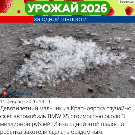
В стране и
В стране и
В России девятилетнего ребенка
В России девятилетнего ребенка
мире
мире
захотели сделать бездомным из-
захотели сделать бездомным из-
Другие новости
Погода и курсы
за одной шалости
за одной шалости
по теме
валют в Пензе
11 февраля 2026, 13:11
Девятилетний мальчик из Красноярска случайно
сжег автомобиль BMW X5 стоимостью около 3
миллионов рублей. Из-за одной этой шалости
ребенка захотели сделать бездомным.