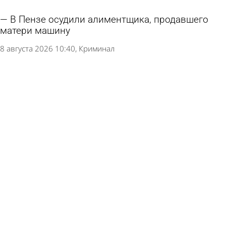
В Пензе осудили алиментщика, продавшего
матери машину
8 августа 2026 10:40
Криминал
Поставки белорусского топлива в Россию
выросли в 25 раз
6 августа 2026 13:11
В стране и мире
В Мокшанском районе в багажнике
автомобиля нашли гашиш
5 августа 2026 09:54
Криминал
В МЧС прокомментировали возгорание