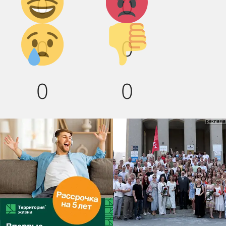
0
0
смех!
Грусть :(
Палец
0
0
вниз!
0
0