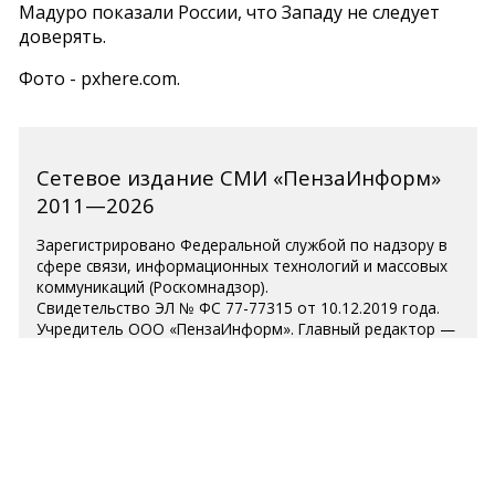
Мадуро показали России, что Западу не следует
доверять.
Фото - pxhere.com.
Сетевое издание СМИ «ПензаИнформ»
2011—2026
Зарегистрировано Федеральной службой по надзору в
сфере связи, информационных технологий и массовых
коммуникаций (Роскомнадзор).
Свидетельство ЭЛ № ФС 77-77315 от 10.12.2019 года.
Учредитель ООО «ПензаИнформ». Главный редактор —
Белова С.Д.
Телефон редакции 8 (8412) 238-001, e-mail:
editor@penzainform.ru
Для читателей старше 18 лет.
Полная версия
|
Пользовательское соглашение