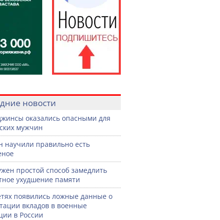
дние новости
джинсы оказались опасными для
ских мужчин
н научили правильно есть
еное
жен простой способ замедлить
тное ухудшение памяти
етях появились ложные данные о
тации вкладов в военные
ции в России