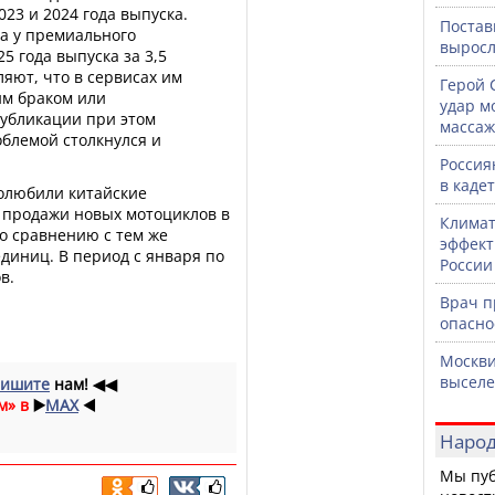
23 и 2024 года выпуска.
Постав
а у премиального
выросл
5 года выпуска за 3,5
яют, что в сервисах им
Герой 
им браком или
удар м
публикации при этом
массаж
облемой столкнулся и
Россия
в каде
полюбили китайские
я продажи новых мотоциклов в
Климат
о сравнению с тем же
эффект
единиц. В период с января по
России
в.
Врач 
опасно
Москви
выселе
ишите
нам!
◀◀
м» в
▶️
MAX
◀️
Народ
Мы пуб