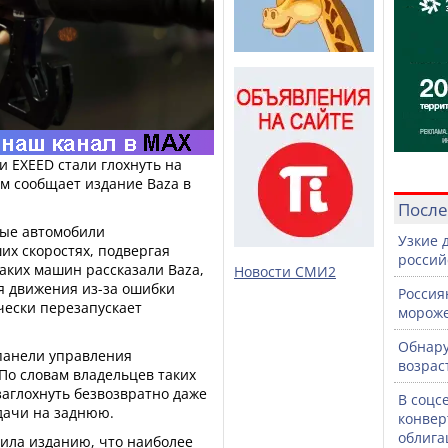
 EXEED стали глохнуть на
том сообщает издание Baza в
После
рые автомобили
Узкие 
их скоростях, подвергая
россий
аких машин рассказали Baza,
Новости СМИ2
мя движения из-за ошибки
Россия
ически перезапускает
морож
Обнару
 панели управления
возрас
По словам владельцев таких
заглохнуть безвозвратно даже
В соцс
ачи на заднюю.
конвер
облига
ила изданию, что наиболее