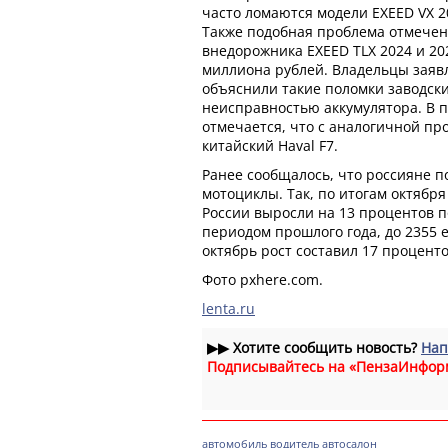
часто ломаются модели EXEED VX 20
Также подобная проблема отмечен
внедорожника EXEED TLX 2024 и 202
миллиона рублей. Владельцы заявл
объяснили такие поломки заводск
неисправностью аккумулятора. В 
отмечается, что с аналогичной пр
китайский Haval F7.
Ранее сообщалось, что россияне 
мотоциклы. Так, по итогам октябр
России выросли на 13 процентов п
периодом прошлого года, до 2355 
октябрь рост составил 17 проценто
Фото pxhere.com.
lenta.ru
▶▶
Хотите сообщить новость?
Нап
Подписывайтесь на «ПензаИнфор
автомобиль
водитель
автосалон