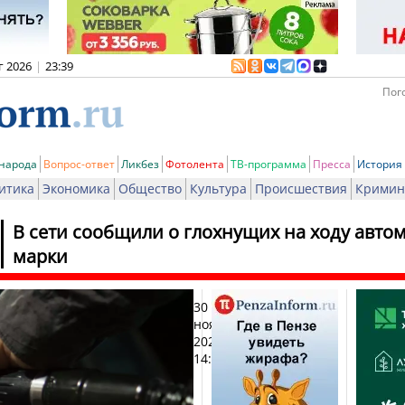
г 2026
|
23:39
Пого
 народа
Вопрос-ответ
Ликбез
Фотолента
ТВ-программа
Пресса
История
итика
Экономика
Общество
Культура
Происшествия
Кримин
В сети сообщили о глохнущих на ходу авто
марки
30
Печа
ноября
2025,
14:23