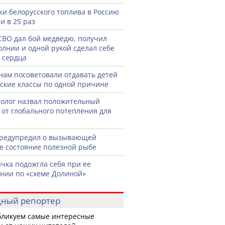
ки белорусского топлива в Россию
и в 25 раз
СВО дал бой медведю, получил
олнии и одной рукой сделал себе
 сердца
нам посоветовали отдавать детей
тские классы по одной причине
олог назвал положительный
 от глобального потепления для
предупредил о вызывающей
е состояние полезной рыбе
чка подожгла себя при ее
нии по «схеме Долиной»
ный репортер
ликуем самые интересные