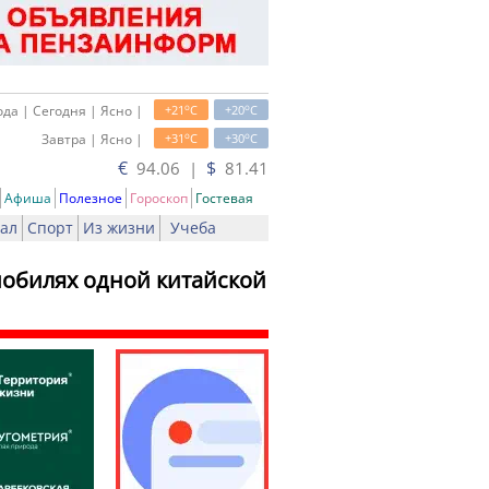
o
o
да | Сегодня | Ясно |
+21
C
+20
C
o
o
Завтра | Ясно |
+31
C
+30
C
€
$
94.06 |
81.41
Афиша
Полезное
Гороскоп
Гостевая
ал
Спорт
Из жизни
Учеба
мобилях одной китайской
ть