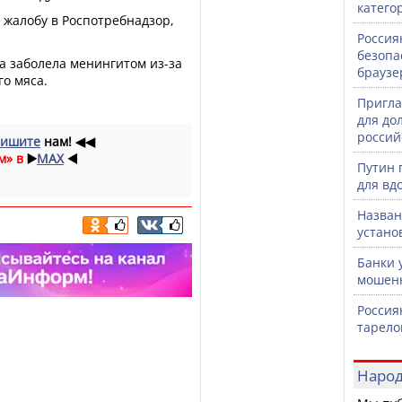
катего
 жалобу в Роспотребнадзор,
Россия
безопа
ка заболела менингитом из-за
браузе
о мяса.
Пригла
для до
россий
ишите
нам!
◀◀
м» в
▶️
MAX
◀️
Путин 
для вд
Назван
устано
Банки 
мошенн
Россия
тарело
Народ