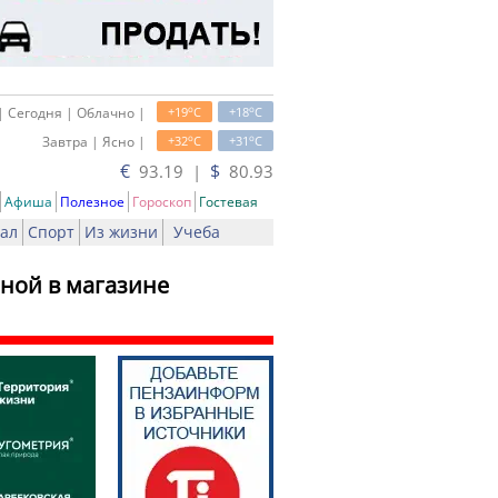
o
o
| Сегодня | Облачно |
+19
C
+18
C
o
o
Завтра | Ясно |
+32
C
+31
C
€
$
93.19 |
80.93
Афиша
Полезное
Гороскоп
Гостевая
ал
Спорт
Из жизни
Учеба
нной в магазине
ть