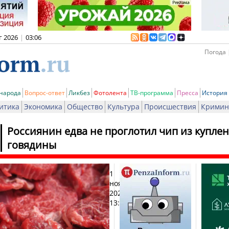
г 2026
|
03:06
Погода 
 народа
Вопрос-ответ
Ликбез
Фотолента
ТВ-программа
Пресса
История
итика
Экономика
Общество
Культура
Происшествия
Кримин
Россиянин едва не проглотил чип из купле
говядины
1
Печа
ноября
2025,
13:41