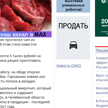
не проглотил чип из
б этом стало известно
После
почти 5 тысяч рублей на
Климат
чина решил приготовить
эффект
Новости СМИ2
России
аботу, на обеде откусил
Врач 
убах. Горожанин извлек изо
опасно
сть попала в желудок.
ециальный микрочип, который
Москви
ивотного и содержит
выселе
», в Челябинской области
В Росс
ипы в продукции - последний
бюджет
021 году.