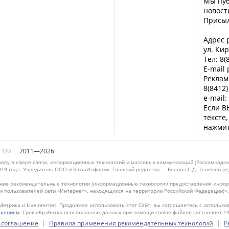
Мы пуб
новост
Присы
Адрес р
ул. Кир
Тел: 8(
E-mail
Реклам
8(8412)
e-mail:
Если В
тексте
нажмит
|18+|
2011—2026
ору в сфере связи, информационных технологий и массовых коммуникаций (Роскомнадзо
019 года. Учредитель ООО «ПензаИнформ». Главный редактор — Белова С.Д. Телефон реда
ие рекомендательные технологии (информационные технологии предоставления информ
м пользователей сети «Интернет», находящихся на территории Российской Федерации)»
Метрика и LiveInternet. Продолжая использовать этот Сайт, вы соглашаетесь с использо
ашением
. Срок обработки персональных данных при помощи cookie-файлов составляет 14
|
|
 соглашение
Правила применения рекомендательных технологий
Р