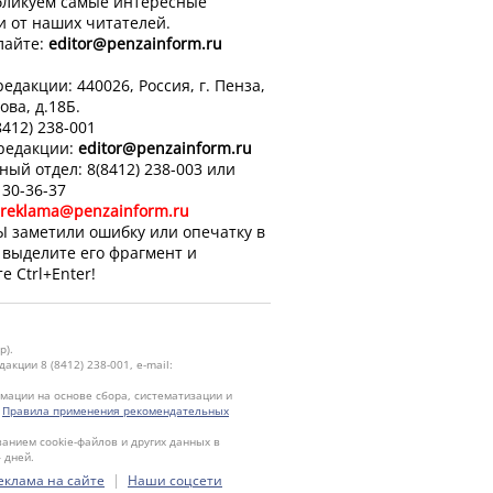
ликуем самые интересные
и от наших читателей.
лайте:
editor
@penzainform.ru
едакции: 440026, Россия, г. Пенза,
ова, д.18Б.
8412) 238-001
 редакции:
editor
@penzainform.ru
ный отдел: 8(8412) 238-003 или
 30-36-37
reklama@penzainform.ru
Ы заметили ошибку или опечатку в
, выделите его фрагмент и
е Ctrl+Enter!
р).
кции 8 (8412) 238-001, e-mail:
ации на основе сбора, систематизации и
.
Правила применения рекомендательных
ванием cookie-файлов и других данных в
 дней.
|
еклама на сайте
Наши соцсети