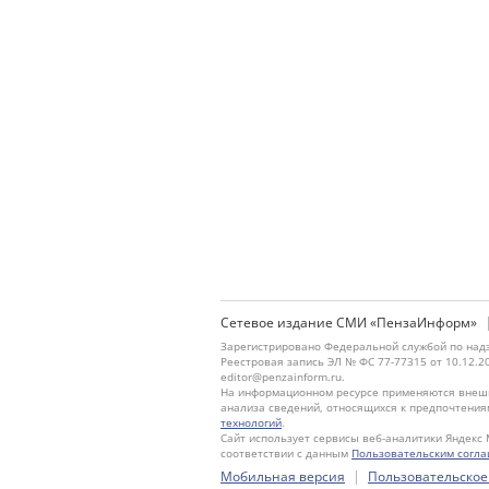
Сетевое издание СМИ «ПензаИнформ»
Зарегистрировано Федеральной службой по надз
Реестровая запись ЭЛ № ФС 77-77315 от 10.12.2
editor@penzainform.ru.
На информационном ресурсе применяются внешн
анализа сведений, относящихся к предпочтения
технологий
.
Сайт использует сервисы веб-аналитики Яндекс 
соответствии с данным
Пользовательским согл
|
Мобильная версия
Пользовательское