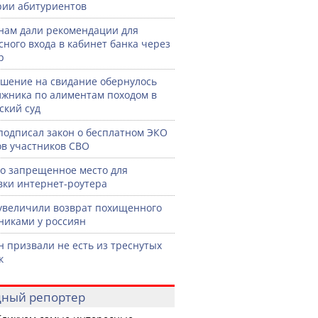
рии абитуриентов
нам дали рекомендации для
сного входа в кабинет банка через
р
шение на свидание обернулось
лжника по алиментам походом в
ский суд
подписал закон о бесплатном ЭКО
ов участников СВО
о запрещенное место для
вки интернет-роутера
увеличили возврат похищенного
иками у россиян
н призвали не есть из треснутых
к
ный репортер