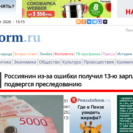
вг 2026
|
13:15
Пого
 народа
Вопрос-ответ
Ликбез
Фотолента
ТВ-программа
Пресса
История
итика
Экономика
Общество
Культура
Происшествия
Кримин
Россиянин из-за ошибки получил 13-ю зарп
подвергся преследованию
31
Печ
октября
2025,
13:50