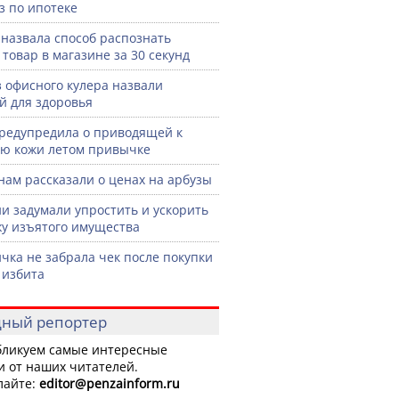
з по ипотеке
назвала способ распознать
 товар в магазине за 30 секунд
з офисного кулера назвали
й для здоровья
редупредила о приводящей к
ю кожи летом привычке
нам рассказали о ценах на арбузы
ии задумали упростить и ускорить
у изъятого имущества
чка не забрала чек после покупки
 избита
ный репортер
ликуем самые интересные
и от наших читателей.
лайте:
editor
@penzainform.ru