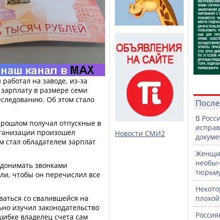
работал на заводе, из-за
 зарплату в размере семи
следованию. Об этом стало
После
В Росс
прошлом получал отпускные в
исправ
рганизации произошел
Новости СМИ2
докуме
м стал обладателем зарплат
Женщин
необыч
 донимать звонками
тюрьм
ли, чтобы он перечислил все
Некото
ваться со свалившейся на
плохой
ьно изучил законодательство
Россия
шибке владелец счета сам