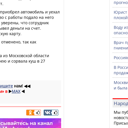
прогно
т.
приобрел автомобиль и уехал
Юрист 
во с работы подало на него
плохой
 уверены, что сотрудник
Воду и
ывел деньги на счет.
опасно
кую карту.
 отменено, так как
Врач п
гниени
а из Московской области
Россия
рею и сорвала куш в 27
В Росс
продаж
Москви
ишите
нам!
◀◀
и была
м» в
▶️
MAX
◀️
Народ
Мы пуб
новост
Присы