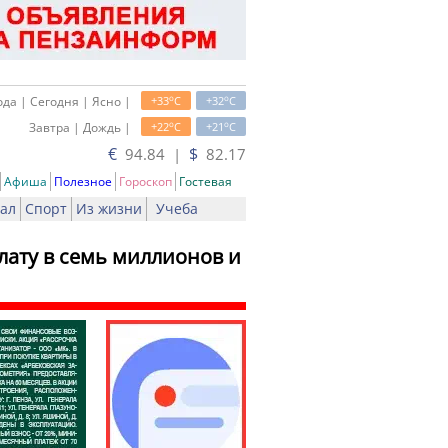
o
o
да | Сегодня | Ясно |
+33
C
+32
C
o
o
Завтра | Дождь |
+22
C
+21
C
€
$
94.84 |
82.17
Афиша
Полезное
Гороскоп
Гостевая
ал
Спорт
Из жизни
Учеба
лату в семь миллионов и
ать