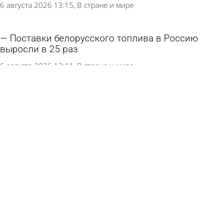
6 августа 2026 13:15
В стране и мире
Поставки белорусского топлива в Россию
выросли в 25 раз
6 августа 2026 13:11
В стране и мире
Герой СВО дал бой медведю, получил удар
молнии и одной рукой сделал себе массаж
сердца
6 августа 2026 13:05
В стране и мире
Россиянам посоветовали отдавать детей в
кадетские классы по одной причине
6 августа 2026 13:02
В стране и мире