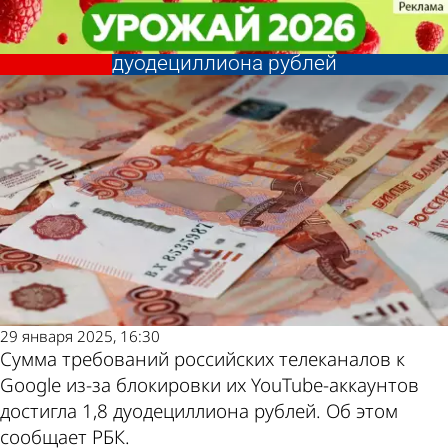
В стране и
В стране и
Сумма требований телеканалов
Сумма требований телеканалов
Последние новости
Погода и курсы
мире
мире
России к Google достигла 1,8
России к Google достигла 1,8
дуодециллиона рублей
дуодециллиона рублей
валют в Пензе
29 января 2025, 16:30
Сумма требований российских телеканалов к
Google из-за блокировки их YouTube-аккаунтов
достигла 1,8 дуодециллиона рублей. Об этом
сообщает РБК.