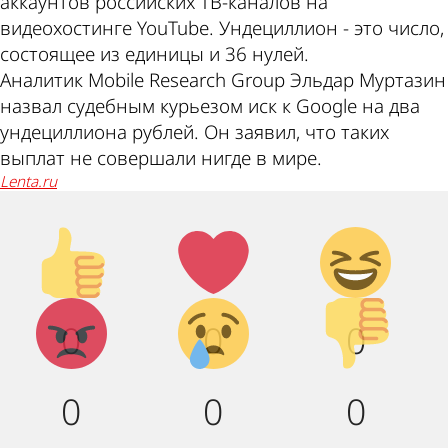
аккаунтов российских ТВ-каналов на
видеохостинге YouTube. Ундециллион - это число,
состоящее из единицы и 36 нулей.
Аналитик Mobile Research Group Эльдар Муртазин
назвал судебным курьезом иск к Google на два
ундециллиона рублей. Он заявил, что таких
выплат не совершали нигде в мире.
lenta.ru
Палец
Лайк!
Дикий
вверх!
смех!
Агрессия!
Грусть :
Палец
0
0
0
(
вниз!
0
0
0